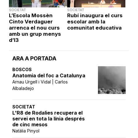
SOCIETAT
SOCIETAT
L’Escola Mossèn
Rubí inaugura el curs
Cinto Verdaguer
escolar amb la
arrenca el nou curs
comunitat educativa
amb un grup menys
d’I3
ARA A PORTADA
BOSCOS
Anatomia del foc a Catalunya
Arnau Urgell i Vidal | Carlos
Albaladejo
SOCIETAT
L'R8 de Rodalies recupera el
servei en tota la línia després
de cinc mesos
Natàlia Pinyol