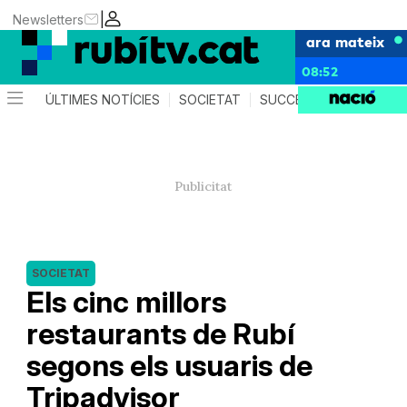
|
Newsletters
ara mateix
08:52
ÚLTIMES NOTÍCIES
SOCIETAT
SUCCESSOS
POLÍTIC
SOCIETAT
Els cinc millors
restaurants de Rubí
segons els usuaris de
Tripadvisor