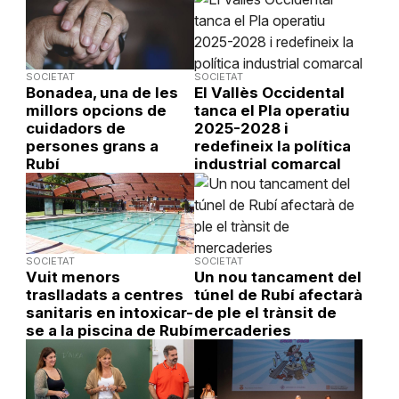
SOCIETAT
SOCIETAT
Bonadea, una de les
El Vallès Occidental
millors opcions de
tanca el Pla operatiu
cuidadors de
2025-2028 i
persones grans a
redefineix la política
Rubí
industrial comarcal
SOCIETAT
SOCIETAT
Vuit menors
Un nou tancament del
traslladats a centres
túnel de Rubí afectarà
sanitaris en intoxicar-
de ple el trànsit de
se a la piscina de Rubí
mercaderies