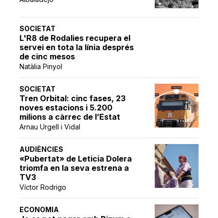
SOCIETAT
L'R8 de Rodalies recupera el
servei en tota la línia després
de cinc mesos
Natàlia Pinyol
SOCIETAT
Tren Orbital: cinc fases, 23
noves estacions i 5.200
milions a càrrec de l’Estat
Arnau Urgell i Vidal
AUDIÈNCIES
«Pubertat» de Leticia Dolera
triomfa en la seva estrena a
TV3
Víctor Rodrigo
ECONOMIA