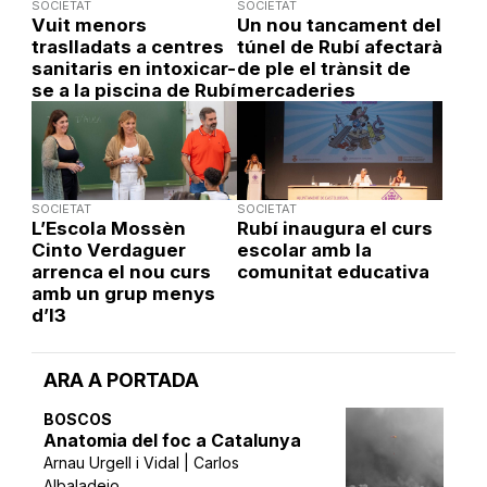
SOCIETAT
SOCIETAT
Vuit menors
Un nou tancament del
traslladats a centres
túnel de Rubí afectarà
sanitaris en intoxicar-
de ple el trànsit de
se a la piscina de Rubí
mercaderies
SOCIETAT
SOCIETAT
L’Escola Mossèn
Rubí inaugura el curs
Cinto Verdaguer
escolar amb la
arrenca el nou curs
comunitat educativa
amb un grup menys
d’I3
ARA A PORTADA
BOSCOS
Anatomia del foc a Catalunya
Arnau Urgell i Vidal | Carlos
Albaladejo