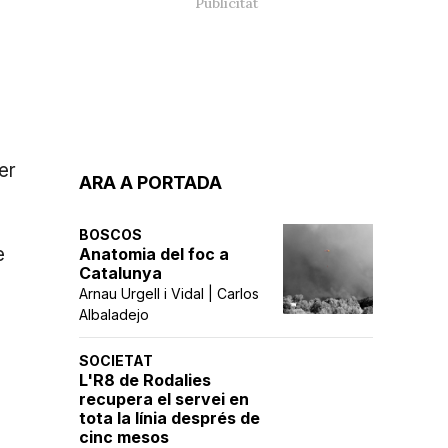
-
er
ARA A PORTADA
BOSCOS
e
Anatomia del foc a
Catalunya
Arnau Urgell i Vidal | Carlos
Albaladejo
SOCIETAT
L'R8 de Rodalies
recupera el servei en
tota la línia després de
cinc mesos