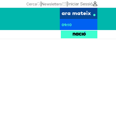
|
|
Iniciar Sessió
Cerca
Newsletters
ara mateix
09:10