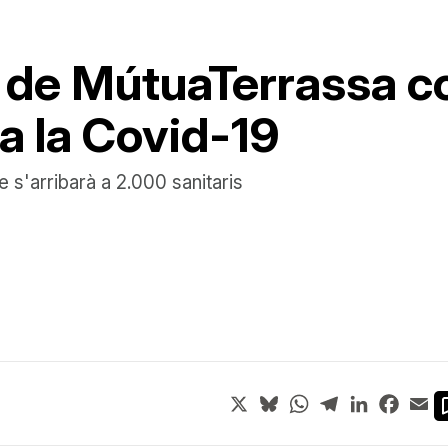
s de MútuaTerrassa 
a la Covid-19
e s'arribarà a 2.000 sanitaris
X
Bluesky
WhatsApp
Telegram
LinkedIn
Face
Em