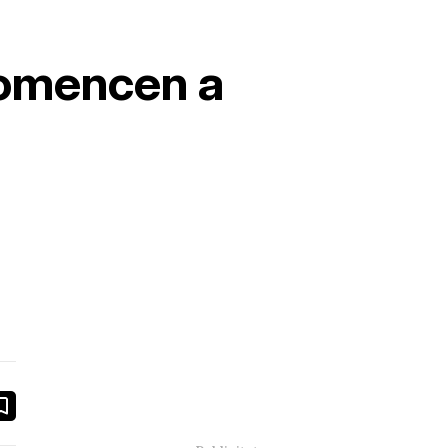
comencen a
book
ail