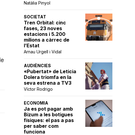
Natàlia Pinyol
SOCIETAT
Tren Orbital: cinc
fases, 23 noves
estacions i 5.200
milions a càrrec de
l’Estat
Arnau Urgell i Vidal
de
AUDIÈNCIES
«Pubertat» de Leticia
Dolera triomfa en la
seva estrena a TV3
Víctor Rodrigo
ECONOMIA
Ja es pot pagar amb
Bizum a les botigues
físiques: el pas a pas
per saber com
funciona