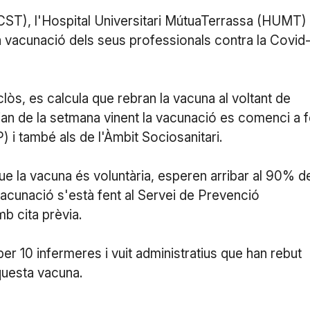
(CST), l'Hospital Universitari MútuaTerrassa (HUMT)
la vacunació dels seus professionals contra la Covid
nclòs, es calcula que rebran la vacuna al voltant de
tjan de la setmana vinent la vacunació es comenci a f
) i també als de l'Àmbit Sociosanitari.
e la vacuna és voluntària, esperen arribar al 90% d
 vacunació s'està fent al Servei de Prevenció
mb cita prèvia.
er 10 infermeres i vuit administratius que han rebut
questa vacuna.