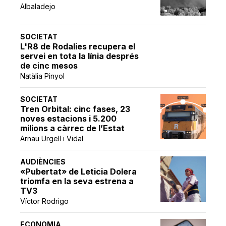
Albaladejo
SOCIETAT
L'R8 de Rodalies recupera el
servei en tota la línia després
de cinc mesos
Natàlia Pinyol
SOCIETAT
Tren Orbital: cinc fases, 23
noves estacions i 5.200
milions a càrrec de l’Estat
Arnau Urgell i Vidal
AUDIÈNCIES
«Pubertat» de Leticia Dolera
triomfa en la seva estrena a
TV3
Víctor Rodrigo
ECONOMIA