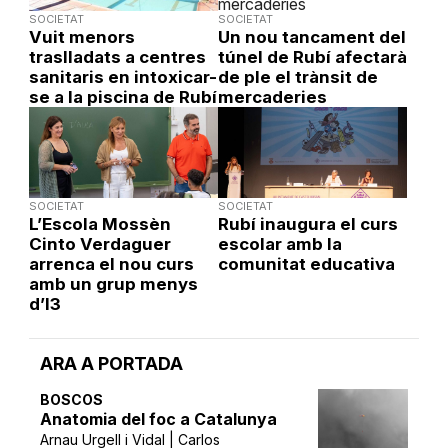
SOCIETAT
SOCIETAT
Vuit menors
Un nou tancament del
traslladats a centres
túnel de Rubí afectarà
sanitaris en intoxicar-
de ple el trànsit de
se a la piscina de Rubí
mercaderies
SOCIETAT
SOCIETAT
L’Escola Mossèn
Rubí inaugura el curs
Cinto Verdaguer
escolar amb la
arrenca el nou curs
comunitat educativa
amb un grup menys
d’I3
ARA A PORTADA
BOSCOS
Anatomia del foc a Catalunya
Arnau Urgell i Vidal | Carlos