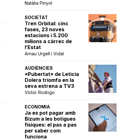
Natàlia Pinyol
SOCIETAT
Tren Orbital: cinc
fases, 23 noves
estacions i 5.200
milions a càrrec de
l’Estat
Arnau Urgell i Vidal
AUDIÈNCIES
«Pubertat» de Leticia
Dolera triomfa en la
seva estrena a TV3
Víctor Rodrigo
ECONOMIA
Ja es pot pagar amb
Bizum a les botigues
físiques: el pas a pas
per saber com
funciona