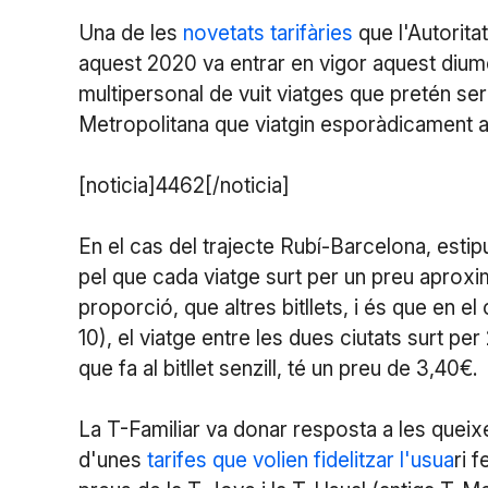
Una de les
novetats tarifàries
que l'Autorita
aquest 2020 va entrar en vigor aquest diumen
multipersonal de vuit viatges que pretén ser
Metropolitana que viatgin esporàdicament a
[noticia]4462[/noticia]
En el cas del trajecte Rubí-Barcelona, estipu
pel que cada viatge surt per un preu aproxim
proporció, que altres bitllets, i és que en
10), el viatge entre les dues ciutats surt per
que fa al bitllet senzill, té un preu de 3,40€.
La T-Familiar va donar resposta a les queix
d'unes
tarifes que volien fidelitzar l'usua
ri 