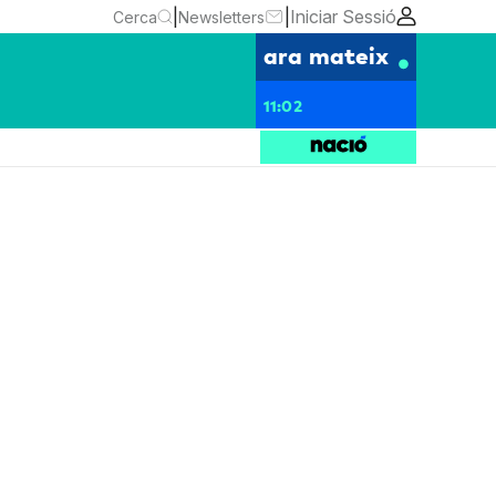
|
|
Iniciar Sessió
Cerca
Newsletters
ara mateix
11:02