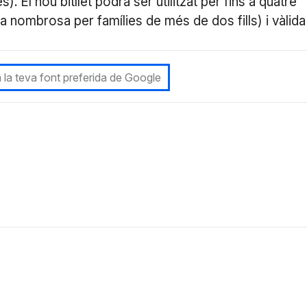
. El nou bitllet podrà ser utilitzat per fins a quatre
a nombrosa per famílies de més de dos fills) i vàlida
 la teva font preferida de Google