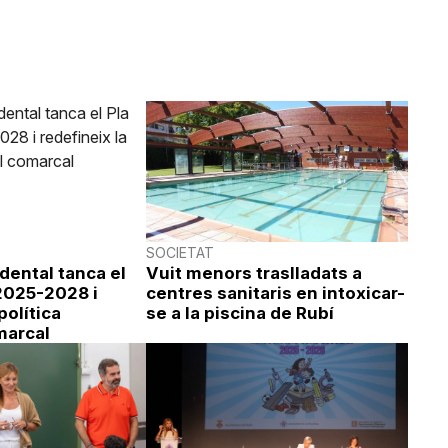
SOCIETAT
idental tanca el
Vuit menors traslladats a
 2025-2028 i
centres sanitaris en intoxicar-
política
se a la piscina de Rubí
marcal