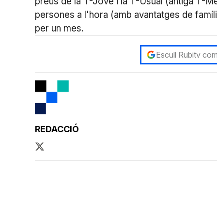
preus de la T-Jove i la T-Usual (antiga T-Mes)
persones a l'hora (amb avantatges de famíli
per un mes.
Escull Rubitv com
REDACCIÓ