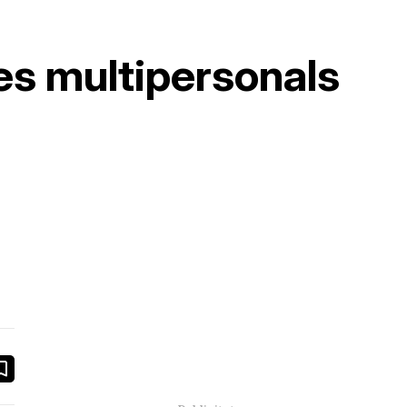
ges multipersonals
book
ail