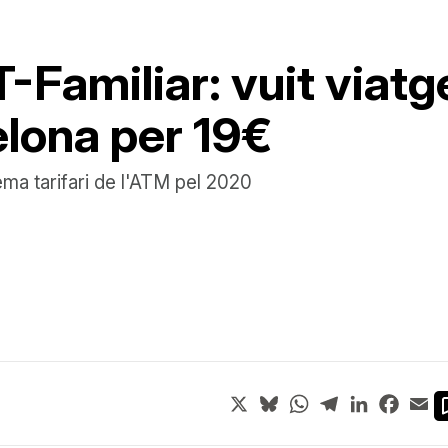
 T-Familiar: vuit viat
elona per 19€
tema tarifari de l'ATM pel 2020
X
Bluesky
WhatsApp
Telegram
LinkedIn
Face
Em