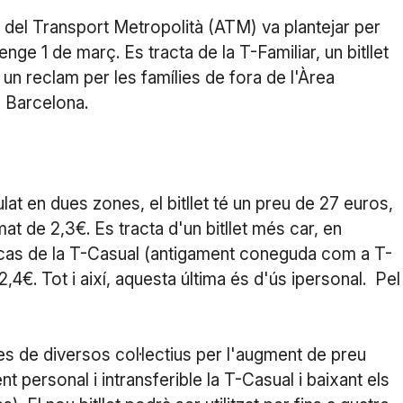
t del Transport Metropolità (ATM) va plantejar per
ge 1 de març. Es tracta de la T-Familiar, un bitllet
 un reclam per les famílies de fora de l'Àrea
 Barcelona.
lat en dues zones, el bitllet té un preu de 27 euros,
at de 2,3€. Es tracta d'un bitllet més car, en
 el cas de la T-Casual (antigament coneguda com a T-
 2,4€. Tot i així, aquesta última és d'ús ipersonal. Pel
es de diversos col·lectius per l'augment de preu
fent personal i intransferible la T-Casual i baixant els