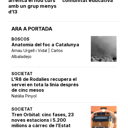
arrenca el nou curs
comunitat educativa
amb un grup menys
d’I3
ARA A PORTADA
BOSCOS
Anatomia del foc a Catalunya
Arnau Urgell i Vidal | Carlos
Albaladejo
SOCIETAT
L'R8 de Rodalies recupera el
servei en tota la línia després
de cinc mesos
Natàlia Pinyol
SOCIETAT
Tren Orbital: cinc fases, 23
noves estacions i 5.200
milions a càrrec de l’Estat