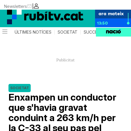
|
Newsletters
ara mateix
13:50
ÚLTIMES NOTÍCIES
SOCIETAT
SUCCESSOS
POLÍTIC
SOCIETAT
Enxampen un conductor
que s'havia gravat
conduint a 263 km/h per
la C-33 al seu pas pel