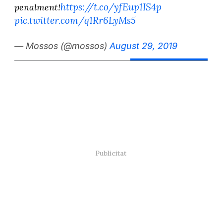
https://t.co/yfEup1IS4p
penalment!
pic.twitter.com/q1Rr6LyMs5
— Mossos (@mossos)
August 29, 2019