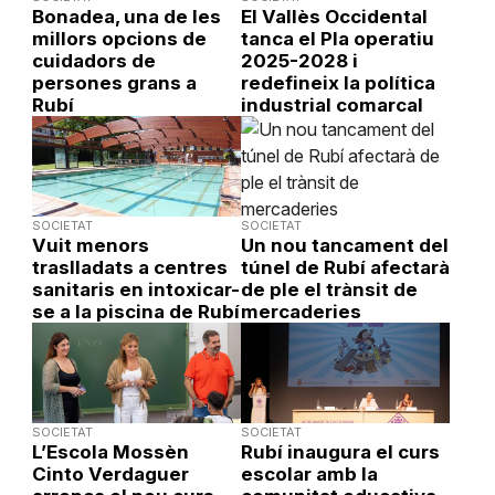
Bonadea, una de les
El Vallès Occidental
millors opcions de
tanca el Pla operatiu
cuidadors de
2025-2028 i
persones grans a
redefineix la política
Rubí
industrial comarcal
SOCIETAT
SOCIETAT
Vuit menors
Un nou tancament del
traslladats a centres
túnel de Rubí afectarà
sanitaris en intoxicar-
de ple el trànsit de
se a la piscina de Rubí
mercaderies
SOCIETAT
SOCIETAT
L’Escola Mossèn
Rubí inaugura el curs
Cinto Verdaguer
escolar amb la