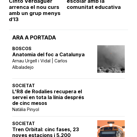
Cinto Verdaguer
escolar amb la
arrenca el nou curs
comunitat educativa
amb un grup menys
d’I3
ARA A PORTADA
BOSCOS
Anatomia del foc a Catalunya
Arnau Urgell i Vidal | Carlos
Albaladejo
SOCIETAT
L'R8 de Rodalies recupera el
servei en tota la línia després
de cinc mesos
Natàlia Pinyol
SOCIETAT
Tren Orbital: cinc fases, 23
noves estacions i 5.200