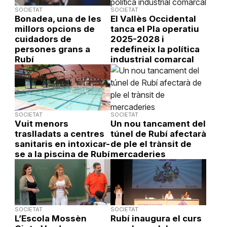
SOCIETAT
SOCIETAT
Bonadea, una de les
El Vallès Occidental
millors opcions de
tanca el Pla operatiu
cuidadors de
2025-2028 i
persones grans a
redefineix la política
Rubí
industrial comarcal
SOCIETAT
SOCIETAT
Vuit menors
Un nou tancament del
traslladats a centres
túnel de Rubí afectarà
sanitaris en intoxicar-
de ple el trànsit de
se a la piscina de Rubí
mercaderies
SOCIETAT
SOCIETAT
L’Escola Mossèn
Rubí inaugura el curs