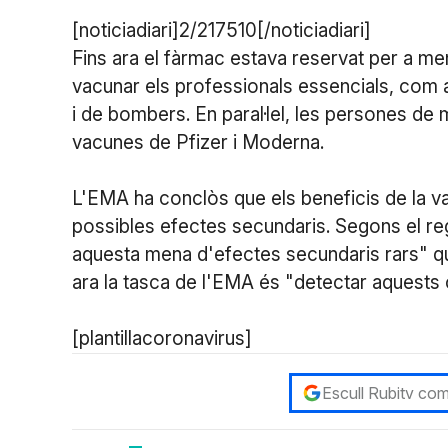
[noticiadiari]2/217510[/noticiadiari]
Fins ara el fàrmac estava reservat per a me
vacunar els professionals essencials, com 
i de bombers. En paral·lel, les persones de 
vacunes de Pfizer i Moderna.
L'EMA ha conclòs que els beneficis de la 
possibles efectes secundaris. Segons el re
aquesta mena d'efectes secundaris rars" qu
ara la tasca de l'EMA és "detectar aquests c
[plantillacoronavirus]
Escull Rubitv com