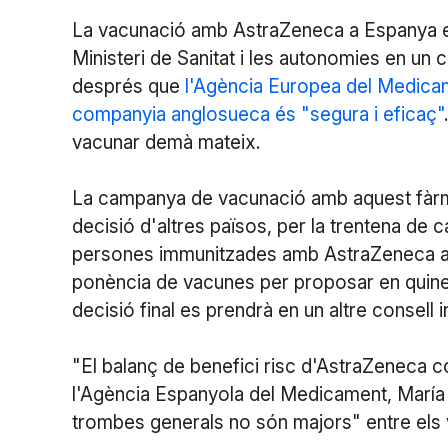
La vacunació amb AstraZeneca a Espanya es 
Ministeri de Sanitat i les autonomies en un c
després que
l'Agència Europea del Medicam
companyia anglosueca és "segura i eficaç"
vacunar demà mateix.
La campanya de vacunació amb aquest fàrmac 
decisió d'altres països, per la trentena de 
persones immunitzades amb AstraZeneca a l
ponència de vacunes per proposar en quines
decisió final es prendrà en un altre consell in
"El balanç de benefici risc d'AstraZeneca co
l'Agència Espanyola del Medicament, María
trombes generals no són majors" entre els v