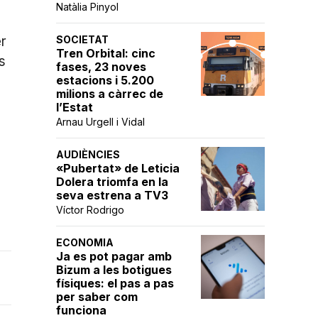
Natàlia Pinyol
er
SOCIETAT
Tren Orbital: cinc
s
fases, 23 noves
estacions i 5.200
milions a càrrec de
l’Estat
Arnau Urgell i Vidal
AUDIÈNCIES
«Pubertat» de Leticia
Dolera triomfa en la
seva estrena a TV3
Víctor Rodrigo
ECONOMIA
Ja es pot pagar amb
Bizum a les botigues
físiques: el pas a pas
per saber com
funciona