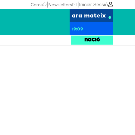
|
|
Iniciar Sessió
Cerca
Newsletters
ara mateix
19:09