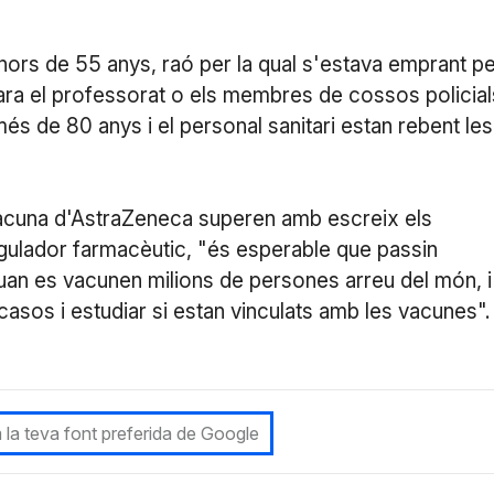
nors de 55 anys, raó per la qual s'estava emprant p
ara el professorat o els membres de cossos policial
més de 80 anys i el personal sanitari estan rebent les
vacuna d'AstraZeneca superen amb escreix els
gulador farmacèutic, "és esperable que passin
an es vacunen milions de persones arreu del món, i
asos i estudiar si estan vinculats amb les vacunes".
 la teva font preferida de Google