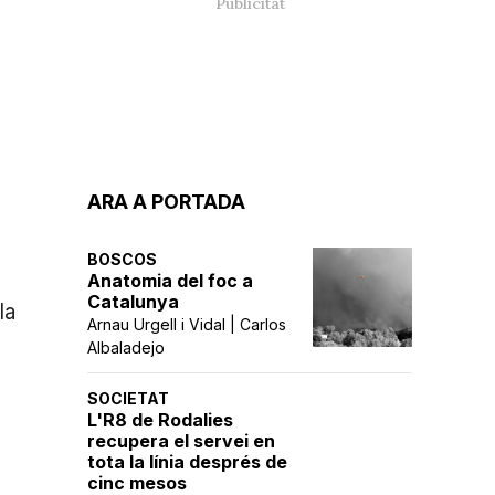
ARA A PORTADA
BOSCOS
Anatomia del foc a
Catalunya
la
Arnau Urgell i Vidal | Carlos
Albaladejo
SOCIETAT
L'R8 de Rodalies
recupera el servei en
tota la línia després de
cinc mesos