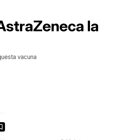
AstraZeneca la
aquesta vacuna
book
ail