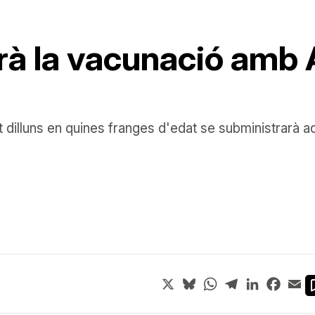
à la vacunació amb 
st dilluns en quines franges d'edat se subministrarà 
X
Bluesky
WhatsApp
Telegram
LinkedIn
Face
Em