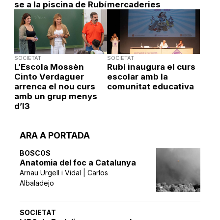
se a la piscina de Rubí
mercaderies
SOCIETAT
SOCIETAT
L’Escola Mossèn
Rubí inaugura el curs
Cinto Verdaguer
escolar amb la
arrenca el nou curs
comunitat educativa
amb un grup menys
d’I3
ARA A PORTADA
BOSCOS
Anatomia del foc a Catalunya
Arnau Urgell i Vidal | Carlos
Albaladejo
SOCIETAT