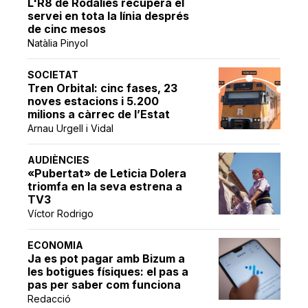
L'R8 de Rodalies recupera el
servei en tota la línia després
de cinc mesos
Natàlia Pinyol
SOCIETAT
Tren Orbital: cinc fases, 23
noves estacions i 5.200
milions a càrrec de l’Estat
Arnau Urgell i Vidal
AUDIÈNCIES
«Pubertat» de Leticia Dolera
triomfa en la seva estrena a
TV3
Víctor Rodrigo
ECONOMIA
Ja es pot pagar amb Bizum a
les botigues físiques: el pas a
pas per saber com funciona
Redacció