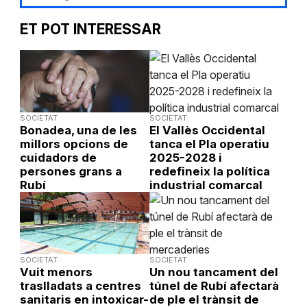
ET POT INTERESSAR
SOCIETAT
SOCIETAT
Bonadea, una de les
El Vallès Occidental
millors opcions de
tanca el Pla operatiu
cuidadors de
2025-2028 i
persones grans a
redefineix la política
Rubí
industrial comarcal
SOCIETAT
SOCIETAT
Vuit menors
Un nou tancament del
traslladats a centres
túnel de Rubí afectarà
sanitaris en intoxicar-
de ple el trànsit de