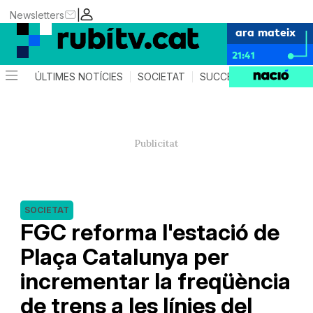
|
Newsletters
ara mateix
21:41
ÚLTIMES NOTÍCIES
SOCIETAT
SUCCESSOS
POLÍTIC
SOCIETAT
FGC reforma l'estació de
Plaça Catalunya per
incrementar la freqüència
de trens a les línies del