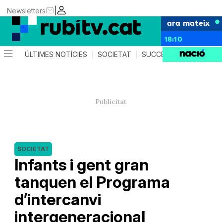
|
Newsletters
ara mateix
18:10
ÚLTIMES NOTÍCIES
SOCIETAT
SUCCESSOS
POLÍTIC
SOCIETAT
Infants i gent gran
tanquen el Programa
d’intercanvi
intergeneracional