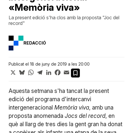
«Memòria viva»
La present edició s'ha clos amb la proposta "Joc del
record"
REDACCIÓ
Publicat el 18 de juny de 2019 a les 20:00
X
Bluesky
WhatsApp
Telegram
LinkedIn
Facebook
Email
Aquesta setmana s'ha tancat la present
edició del programa d'intercanvi
intergeneracional
Memòria viva
, amb una
proposta anomenada
Jocs del record
, en
què al llarg de tres dies la gent gran ha donat
a conèixer als infants una etapa de la seva