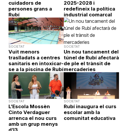
cuidadors de
2025-2028 i
persones grans a
redefineix la política
Rubí
industrial comarcal
SOCIETAT
SOCIETAT
Vuit menors
Un nou tancament del
traslladats a centres
túnel de Rubí afectarà
sanitaris en intoxicar-
de ple el trànsit de
se a la piscina de Rubí
mercaderies
SOCIETAT
SOCIETAT
L’Escola Mossèn
Rubí inaugura el curs
Cinto Verdaguer
escolar amb la
arrenca el nou curs
comunitat educativa
amb un grup menys
d’I3