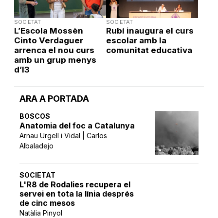
SOCIETAT
SOCIETAT
L’Escola Mossèn
Rubí inaugura el curs
Cinto Verdaguer
escolar amb la
arrenca el nou curs
comunitat educativa
amb un grup menys
d’I3
ARA A PORTADA
BOSCOS
Anatomia del foc a Catalunya
Arnau Urgell i Vidal | Carlos
Albaladejo
SOCIETAT
L'R8 de Rodalies recupera el
servei en tota la línia després
de cinc mesos
Natàlia Pinyol