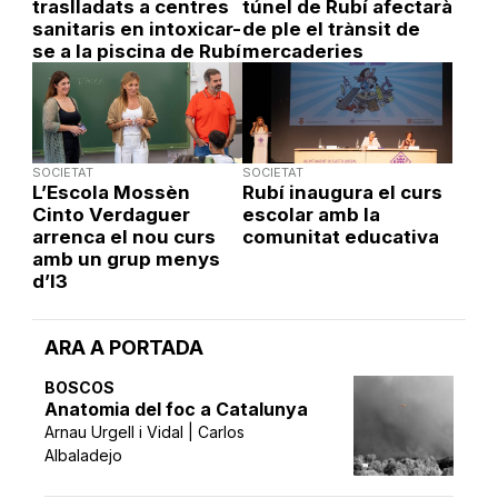
traslladats a centres
túnel de Rubí afectarà
sanitaris en intoxicar-
de ple el trànsit de
se a la piscina de Rubí
mercaderies
SOCIETAT
SOCIETAT
L’Escola Mossèn
Rubí inaugura el curs
Cinto Verdaguer
escolar amb la
arrenca el nou curs
comunitat educativa
amb un grup menys
d’I3
ARA A PORTADA
BOSCOS
Anatomia del foc a Catalunya
Arnau Urgell i Vidal | Carlos
Albaladejo