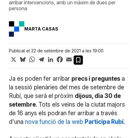
arribar intervencions, amb un màxim de dues per
persona
MARTA CASAS
Publicat el 22 de setembre de 2021 a les 19:00
X
Bluesky
WhatsApp
Telegram
LinkedIn
Facebook
Email
Ja es poden fer arribar
precs i preguntes
a
la sessió plenàries del mes de setembre de
Rubí, que serà el pròxim
dijous, dia 30 de
setembre
. Tots els veïns de la ciutat majors
de 16 anys els podran fer arribar a través
d'una
nova funció de la web
Participa Rubí
.