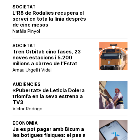
SOCIETAT
L'R8 de Rodalies recupera el
servei en tota la línia després
de cinc mesos
Natàlia Pinyol
SOCIETAT
Tren Orbital: cinc fases, 23
noves estacions i 5.200
milions a càrrec de l’Estat
Arnau Urgell i Vidal
AUDIÈNCIES
«Pubertat» de Leticia Dolera
triomfa en la seva estrena a
TV3
Víctor Rodrigo
ECONOMIA
Ja es pot pagar amb Bizum a
les botigues físiques: el pas a