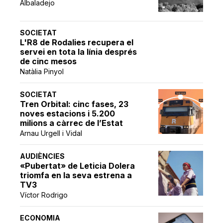
Albaladejo
SOCIETAT
L'R8 de Rodalies recupera el
servei en tota la línia després
de cinc mesos
Natàlia Pinyol
SOCIETAT
Tren Orbital: cinc fases, 23
noves estacions i 5.200
milions a càrrec de l’Estat
Arnau Urgell i Vidal
AUDIÈNCIES
«Pubertat» de Leticia Dolera
triomfa en la seva estrena a
TV3
Víctor Rodrigo
ECONOMIA