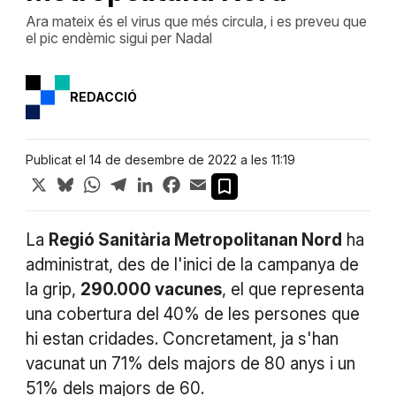
Ara mateix és el virus que més circula, i es preveu que
el pic endèmic sigui per Nadal
REDACCIÓ
Publicat el 14 de desembre de 2022 a les 11:19
X
Bluesky
WhatsApp
Telegram
LinkedIn
Facebook
Email
La
Regió Sanitària Metropolitanan Nord
ha
administrat, des de l'inici de la campanya de
la grip,
290.000 vacunes
, el que representa
una cobertura del 40% de les persones que
hi estan cridades. Concretament, ja s'han
vacunat un 71% dels majors de 80 anys i un
51% dels majors de 60.