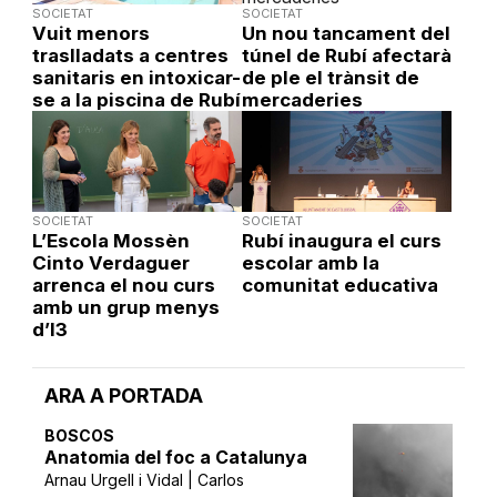
SOCIETAT
SOCIETAT
Vuit menors
Un nou tancament del
traslladats a centres
túnel de Rubí afectarà
sanitaris en intoxicar-
de ple el trànsit de
se a la piscina de Rubí
mercaderies
SOCIETAT
SOCIETAT
L’Escola Mossèn
Rubí inaugura el curs
Cinto Verdaguer
escolar amb la
arrenca el nou curs
comunitat educativa
amb un grup menys
d’I3
ARA A PORTADA
BOSCOS
Anatomia del foc a Catalunya
Arnau Urgell i Vidal | Carlos