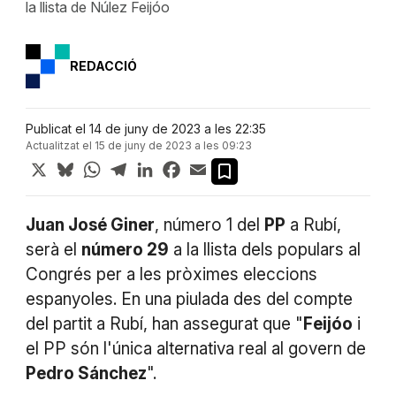
la llista de Núlez Feijóo
REDACCIÓ
Publicat el 14 de juny de 2023 a les 22:35
Actualitzat el 15 de juny de 2023 a les 09:23
X
Bluesky
WhatsApp
Telegram
LinkedIn
Facebook
Email
Juan José Giner
, número 1 del
PP
a Rubí,
serà el
número 29
a la llista dels populars al
Congrés per a les pròximes eleccions
espanyoles. En una piulada des del compte
del partit a Rubí, han assegurat que "
Feijóo
i
el PP són l'única alternativa real al govern de
Pedro Sánchez
".