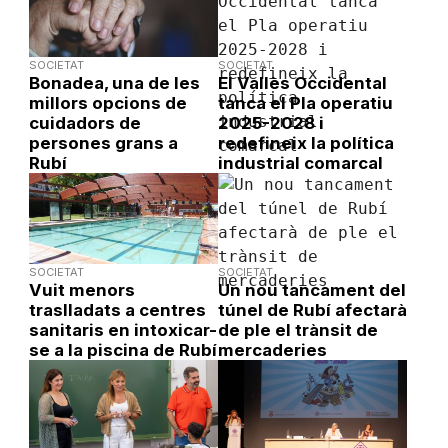
SOCIETAT
SOCIETAT
Bonadea, una de les
El Vallès Occidental
millors opcions de
tanca el Pla operatiu
cuidadors de
2025-2028 i
persones grans a
redefineix la política
Rubí
industrial comarcal
SOCIETAT
SOCIETAT
Vuit menors
Un nou tancament del
traslladats a centres
túnel de Rubí afectarà
sanitaris en intoxicar-
de ple el trànsit de
se a la piscina de Rubí
mercaderies