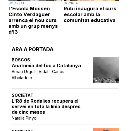
SOCIETAT
SOCIETAT
L’Escola Mossèn
Rubí inaugura el curs
Cinto Verdaguer
escolar amb la
arrenca el nou curs
comunitat educativa
amb un grup menys
d’I3
ARA A PORTADA
BOSCOS
Anatomia del foc a Catalunya
Arnau Urgell i Vidal | Carlos
Albaladejo
SOCIETAT
L'R8 de Rodalies recupera el
servei en tota la línia després
de cinc mesos
Natàlia Pinyol