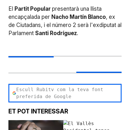
El
Partit Popular
presentarà una llista
encapçalada per
Nacho Martín Blanco
, ex
de Ciutadans, i el número 2 serà l'exdiputat al
Parlament
Santi Rodríguez
.
Escull Rubitv com la teva font
preferida de Google
ET POT INTERESSAR