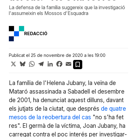
La defensa de la família suggereix que la investigació
l'assumeixin els Mossos d'Esquadra
REDACCIÓ
Publicat el 25 de novembre de 2020 a les 19:00
X
Bluesky
WhatsApp
Telegram
LinkedIn
Facebook
Email
La família de l'Helena Jubany, la veïna de
Mataró assassinada a Sabadell el desembre
de 2001, ha denunciat aquest dilluns, davant
els jutjats de la ciutat, que després
de quatre
mesos de la reobertura del cas
"no s'ha fet
res". El germà de la víctima, Joan Jubany, ha
carregat contra el poc interés per investigar-