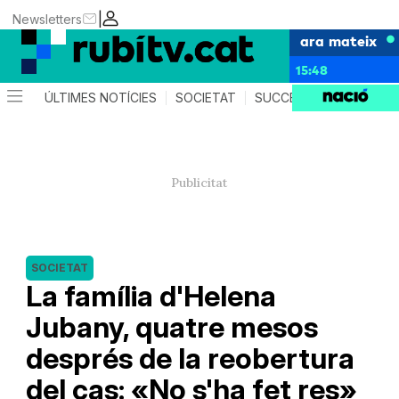
|
Newsletters
ara mateix
15:48
ÚLTIMES NOTÍCIES
SOCIETAT
SUCCESSOS
POLÍTIC
SOCIETAT
La família d'Helena
Jubany, quatre mesos
després de la reobertura
del cas: «No s'ha fet res»