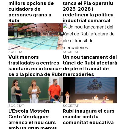
millors opcions de
tanca el Pla operatiu
cuidadors de
2025-2028 i
persones grans a
redefineix la política
Rubí
industrial comarcal
SOCIETAT
SOCIETAT
Vuit menors
Un nou tancament del
traslladats a centres
túnel de Rubí afectarà
sanitaris en intoxicar-
de ple el trànsit de
se a la piscina de Rubí
mercaderies
SOCIETAT
SOCIETAT
L’Escola Mossèn
Rubí inaugura el curs
Cinto Verdaguer
escolar amb la
arrenca el nou curs
comunitat educativa
amb un grup menys