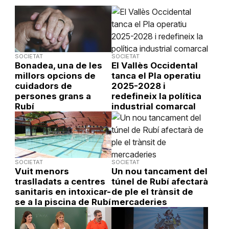
SOCIETAT
SOCIETAT
Bonadea, una de les
El Vallès Occidental
millors opcions de
tanca el Pla operatiu
cuidadors de
2025-2028 i
persones grans a
redefineix la política
Rubí
industrial comarcal
SOCIETAT
SOCIETAT
Vuit menors
Un nou tancament del
traslladats a centres
túnel de Rubí afectarà
sanitaris en intoxicar-
de ple el trànsit de
se a la piscina de Rubí
mercaderies