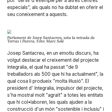
pot "servir d'exemple per a altres centres
especials", als quals no ha dubtat en oferir el
seu coneixement a aquests.
Parlament de Josep Santacreu, sota la mirada de
Torras i Parera. Foto: Marc Solé
Josep Santacreu, en un emotiu discurs, ha
volgut destacar el creixement del projecte
Integralia, el qual ha passat "de 9
treballadors als 500 que hi ha actualment", la
qual cosa li produeix "molta il·lusió". El
president d' Integralia, impulsor del projecte,
s'ha mostral molt "agraït" a totes les entitats
que hi col•laboren, les quals ajuden a la
construcció d'un món "sostenible i inclusiu" i