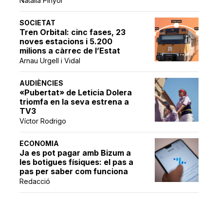
Natàlia Pinyol
SOCIETAT
Tren Orbital: cinc fases, 23
noves estacions i 5.200
milions a càrrec de l’Estat
Arnau Urgell i Vidal
AUDIÈNCIES
«Pubertat» de Leticia Dolera
triomfa en la seva estrena a
TV3
Víctor Rodrigo
ECONOMIA
Ja es pot pagar amb Bizum a
les botigues físiques: el pas a
pas per saber com funciona
Redacció