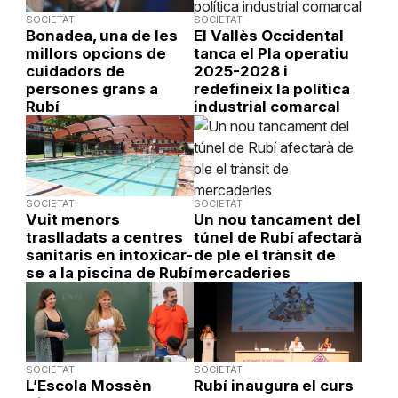
SOCIETAT
SOCIETAT
Bonadea, una de les
El Vallès Occidental
millors opcions de
tanca el Pla operatiu
cuidadors de
2025-2028 i
persones grans a
redefineix la política
Rubí
industrial comarcal
SOCIETAT
SOCIETAT
Vuit menors
Un nou tancament del
traslladats a centres
túnel de Rubí afectarà
sanitaris en intoxicar-
de ple el trànsit de
se a la piscina de Rubí
mercaderies
SOCIETAT
SOCIETAT
L’Escola Mossèn
Rubí inaugura el curs