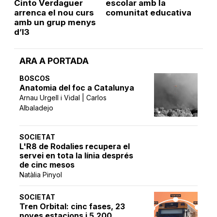
Cinto Verdaguer
escolar amb la
arrenca el nou curs
comunitat educativa
amb un grup menys
d’I3
ARA A PORTADA
BOSCOS
Anatomia del foc a Catalunya
Arnau Urgell i Vidal | Carlos
Albaladejo
SOCIETAT
L'R8 de Rodalies recupera el
servei en tota la línia després
de cinc mesos
Natàlia Pinyol
SOCIETAT
Tren Orbital: cinc fases, 23
noves estacions i 5.200