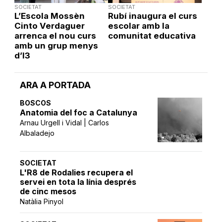
SOCIETAT
SOCIETAT
L’Escola Mossèn
Rubí inaugura el curs
Cinto Verdaguer
escolar amb la
arrenca el nou curs
comunitat educativa
amb un grup menys
d’I3
ARA A PORTADA
BOSCOS
Anatomia del foc a Catalunya
Arnau Urgell i Vidal | Carlos
Albaladejo
SOCIETAT
L'R8 de Rodalies recupera el
servei en tota la línia després
de cinc mesos
Natàlia Pinyol