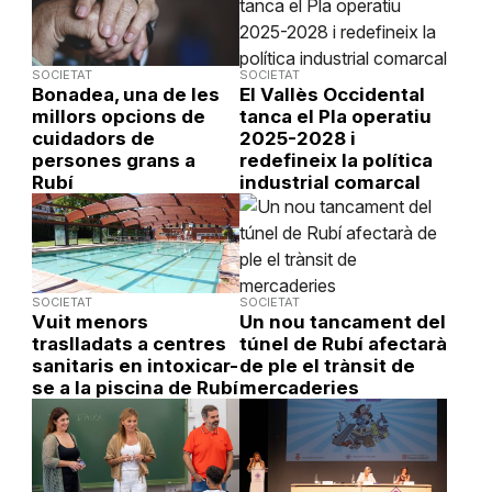
SOCIETAT
SOCIETAT
Bonadea, una de les
El Vallès Occidental
millors opcions de
tanca el Pla operatiu
cuidadors de
2025-2028 i
persones grans a
redefineix la política
Rubí
industrial comarcal
SOCIETAT
SOCIETAT
Vuit menors
Un nou tancament del
traslladats a centres
túnel de Rubí afectarà
sanitaris en intoxicar-
de ple el trànsit de
se a la piscina de Rubí
mercaderies