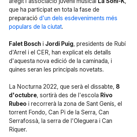
afegit l'associació juvenil musical
La Soni-K
,
que ha participat en tota la fase de
preparació
d'un dels esdeveniments més
populars de la ciutat
.
Falet Bosch
i
Jordi Puig
, presidents de Rubí
d'Arrel i el CER, han explicat els detalls
d'aquesta nova edició de la caminada, i
quines seran les principals novetats.
La Nocturna 2022, que serà el dissabte,
8
d'octubre
, sortirà des de l'escola
Rivo
Rubeo
i recorrerà la zona de Sant Genís, el
torrent Fondo, Can Pi de la Serra, Can
Serrafossà, la serra de l'Oleguera i Can
Riquer.