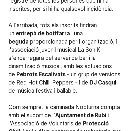
registre de totes les persones que hi ha
inscrites, per si hi ha qualsevol incidència.
A l'arribada, tots els inscrits tindran
un
entrepà de botifarra
i una
beguda
proporcionada per l'organització, i
l'associació juvenil musical La SoniK
s'encarregarà del servei de bar i la
dinamització musical, amb les actuacions
de
Pebrots Escalivats
- un grup de versions
de Red Hot Chilli Peppers - i de
DJ Casqui
,
de música festiva i ballable.
Com sempre, la caminada Nocturna compta
amb el suport de l'
Ajuntament de Rubí
i
l'Associació de Voluntaris de
Protecció