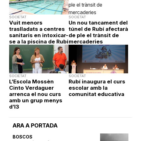
SOCIETAT
SOCIETAT
Vuit menors
Un nou tancament del
traslladats a centres
túnel de Rubí afectarà
sanitaris en intoxicar-
de ple el trànsit de
se a la piscina de Rubí
mercaderies
SOCIETAT
SOCIETAT
L’Escola Mossèn
Rubí inaugura el curs
Cinto Verdaguer
escolar amb la
arrenca el nou curs
comunitat educativa
amb un grup menys
d’I3
ARA A PORTADA
BOSCOS