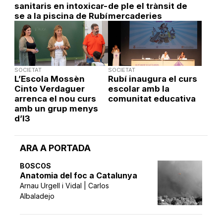
sanitaris en intoxicar-
de ple el trànsit de
se a la piscina de Rubí
mercaderies
SOCIETAT
SOCIETAT
L’Escola Mossèn
Rubí inaugura el curs
Cinto Verdaguer
escolar amb la
arrenca el nou curs
comunitat educativa
amb un grup menys
d’I3
ARA A PORTADA
BOSCOS
Anatomia del foc a Catalunya
Arnau Urgell i Vidal | Carlos
Albaladejo