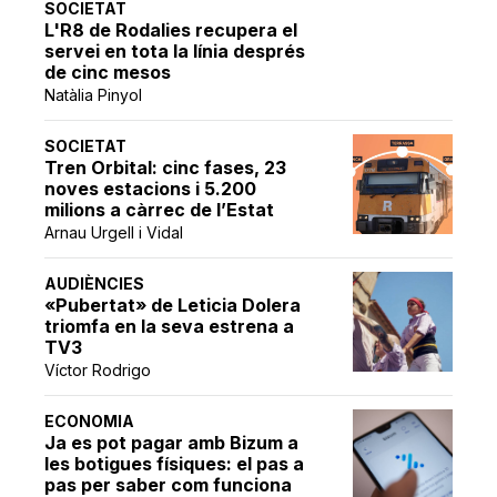
SOCIETAT
L'R8 de Rodalies recupera el
servei en tota la línia després
de cinc mesos
Natàlia Pinyol
SOCIETAT
Tren Orbital: cinc fases, 23
noves estacions i 5.200
milions a càrrec de l’Estat
Arnau Urgell i Vidal
AUDIÈNCIES
«Pubertat» de Leticia Dolera
triomfa en la seva estrena a
TV3
Víctor Rodrigo
ECONOMIA
Ja es pot pagar amb Bizum a
les botigues físiques: el pas a
pas per saber com funciona