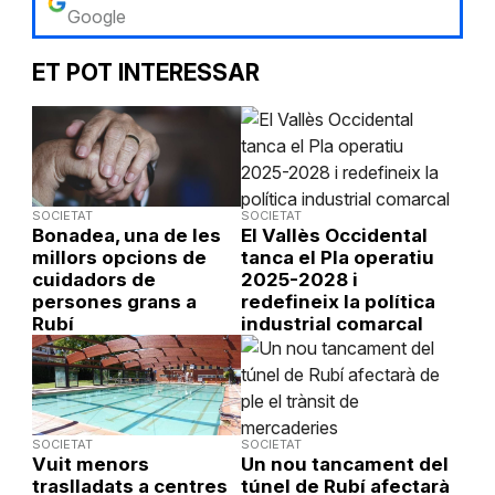
Google
ET POT INTERESSAR
SOCIETAT
SOCIETAT
Bonadea, una de les
El Vallès Occidental
millors opcions de
tanca el Pla operatiu
cuidadors de
2025-2028 i
persones grans a
redefineix la política
Rubí
industrial comarcal
SOCIETAT
SOCIETAT
Vuit menors
Un nou tancament del
traslladats a centres
túnel de Rubí afectarà