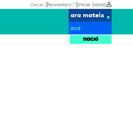
|
|
Iniciar Sessió
Cerca
Newsletters
ara mateix
21:13