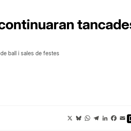
continuaran tancade
e ball i sales de festes
X
Bluesky
WhatsApp
Telegram
LinkedIn
Face
Em