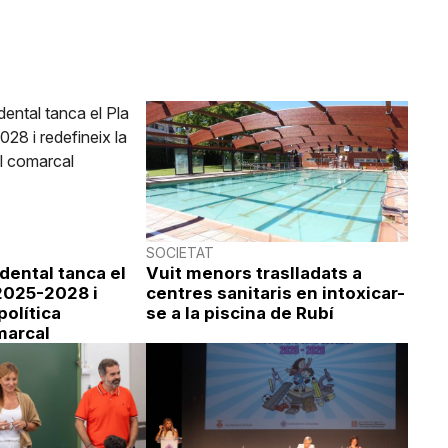
SOCIETAT
idental tanca el
Vuit menors traslladats a
 2025-2028 i
centres sanitaris en intoxicar-
política
se a la piscina de Rubí
marcal