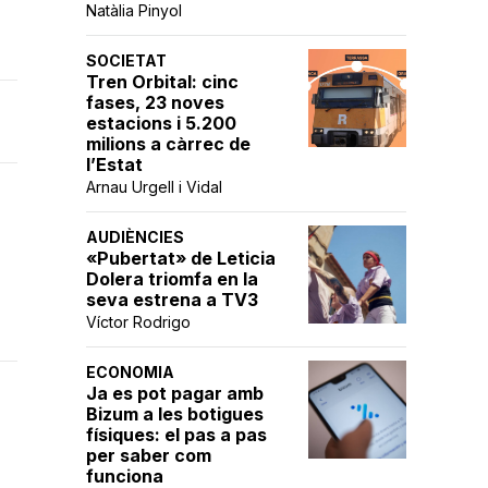
Natàlia Pinyol
SOCIETAT
Tren Orbital: cinc
fases, 23 noves
estacions i 5.200
milions a càrrec de
l’Estat
Arnau Urgell i Vidal
AUDIÈNCIES
«Pubertat» de Leticia
Dolera triomfa en la
seva estrena a TV3
Víctor Rodrigo
ECONOMIA
Ja es pot pagar amb
Bizum a les botigues
físiques: el pas a pas
per saber com
funciona