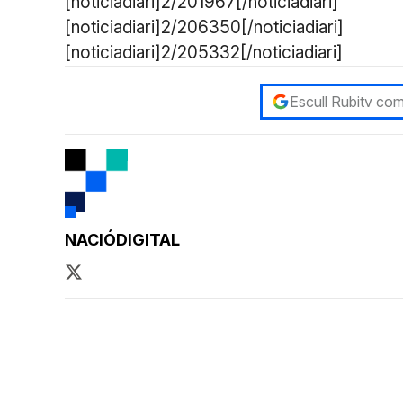
[noticiadiari]2/201967[/noticiadiari]
[noticiadiari]2/206350[/noticiadiari]
[noticiadiari]2/205332[/noticiadiari]
Escull Rubitv com
NACIÓDIGITAL