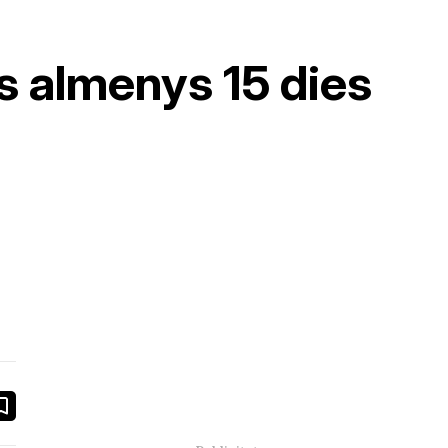
s almenys 15 dies
book
ail