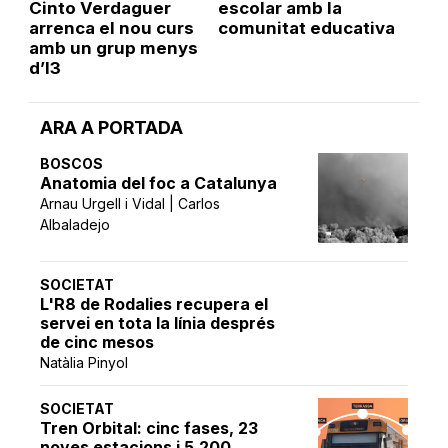
Cinto Verdaguer
escolar amb la
arrenca el nou curs
comunitat educativa
amb un grup menys
d’I3
ARA A PORTADA
BOSCOS
Anatomia del foc a Catalunya
Arnau Urgell i Vidal | Carlos
Albaladejo
SOCIETAT
L'R8 de Rodalies recupera el
servei en tota la línia després
de cinc mesos
Natàlia Pinyol
SOCIETAT
Tren Orbital: cinc fases, 23
noves estacions i 5.200