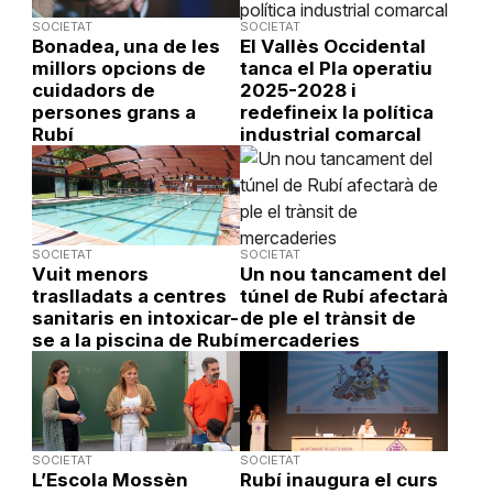
SOCIETAT
SOCIETAT
Bonadea, una de les
El Vallès Occidental
millors opcions de
tanca el Pla operatiu
cuidadors de
2025-2028 i
persones grans a
redefineix la política
Rubí
industrial comarcal
SOCIETAT
SOCIETAT
Vuit menors
Un nou tancament del
traslladats a centres
túnel de Rubí afectarà
sanitaris en intoxicar-
de ple el trànsit de
se a la piscina de Rubí
mercaderies
SOCIETAT
SOCIETAT
L’Escola Mossèn
Rubí inaugura el curs