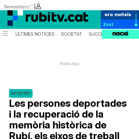
|
Newsletters
ara mateix
21:41
ÚLTIMES NOTÍCIES
SOCIETAT
SUCCESSOS
POLÍTIC
SOCIETAT
Les persones deportades
i la recuperació de la
memòria històrica de
Rubí, els eixos de treball