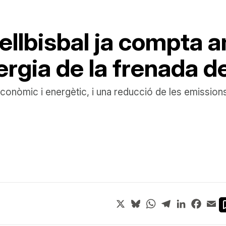
tellbisbal ja compta 
rgia de la frenada de
econòmic i energètic, i una reducció de les emissio
X
Bluesky
WhatsApp
Telegram
LinkedIn
Face
Em