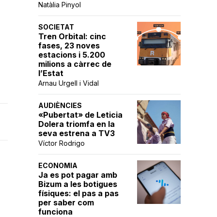
Natàlia Pinyol
SOCIETAT
Tren Orbital: cinc
fases, 23 noves
estacions i 5.200
milions a càrrec de
l’Estat
Arnau Urgell i Vidal
AUDIÈNCIES
«Pubertat» de Leticia
Dolera triomfa en la
seva estrena a TV3
Víctor Rodrigo
ECONOMIA
Ja es pot pagar amb
Bizum a les botigues
físiques: el pas a pas
per saber com
funciona