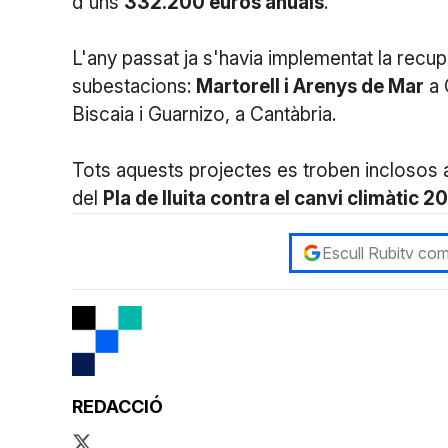
d'uns
332.200 euros anuals
.
L'any passat ja s'havia implementat la recup
subestacions:
Martorell i Arenys de Mar
a 
Biscaia i Guarnizo, a Cantàbria.
Tots aquests projectes es troben inclosos a 
del
Pla de lluita contra el canvi climàtic 2
Escull Rubitv com
REDACCIÓ