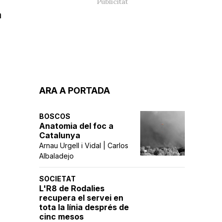
a
ARA A PORTADA
BOSCOS
Anatomia del foc a
Catalunya
Arnau Urgell i Vidal | Carlos
Albaladejo
SOCIETAT
L'R8 de Rodalies
recupera el servei en
tota la línia després de
cinc mesos