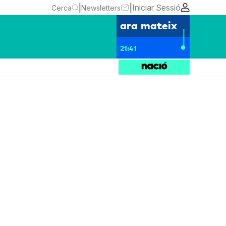
|
|
Iniciar Sessió
Cerca
Newsletters
ara mateix
21:41