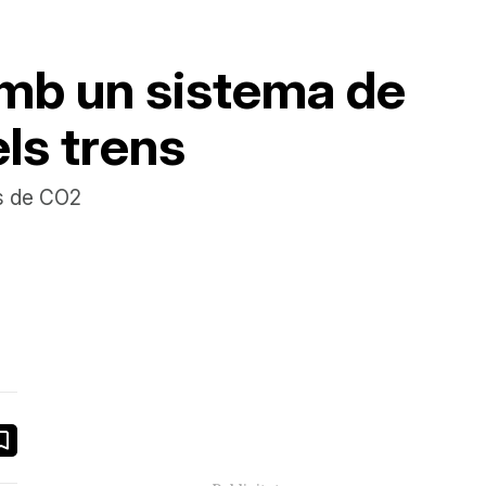
amb un sistema de
ls trens
ns de CO2
book
ail