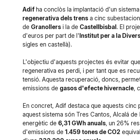
Adif
ha conclòs la implantació d'un sistema
regenerativa dels trens
a cinc subestacions
de
Granollers
i la de
Castellbisbal
. El pro
d'euros per part de l'
Institut per a la Diver
sigles en castellà).
L'objectiu d'aquests projectes és evitar qu
regenerativa es perdi, i per tant que es recup
tensió. Aquesta recuperació, doncs, permet
emissions de
gasos d'efecte hivernacle
, 
En concret, Adif destaca que aquests cinc p
aquest sistema són Tres Cantos, Alcalá de H
energètic de
6,31 GWh anuals
, un 26% res
d'emissions de
1.459 tones de CO2
equival