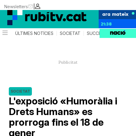
|
Newsletters
ara mateix
21:38
ÚLTIMES NOTÍCIES
SOCIETAT
SUCCESSOS
POLÍTIC
SOCIETAT
L'exposició «Humoràlia i
Drets Humans» es
prorroga fins el 18 de
gener