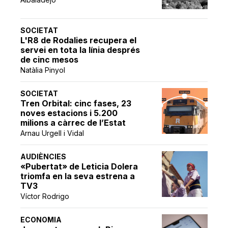
SOCIETAT
L'R8 de Rodalies recupera el
servei en tota la línia després
de cinc mesos
Natàlia Pinyol
SOCIETAT
Tren Orbital: cinc fases, 23
noves estacions i 5.200
milions a càrrec de l’Estat
Arnau Urgell i Vidal
AUDIÈNCIES
«Pubertat» de Leticia Dolera
triomfa en la seva estrena a
TV3
Víctor Rodrigo
ECONOMIA