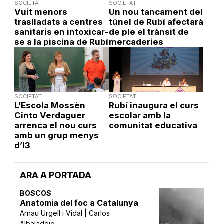
SOCIETAT
SOCIETAT
Vuit menors
Un nou tancament del
traslladats a centres
túnel de Rubí afectarà
sanitaris en intoxicar-
de ple el trànsit de
se a la piscina de Rubí
mercaderies
SOCIETAT
SOCIETAT
L’Escola Mossèn
Rubí inaugura el curs
Cinto Verdaguer
escolar amb la
arrenca el nou curs
comunitat educativa
amb un grup menys
d’I3
ARA A PORTADA
BOSCOS
Anatomia del foc a Catalunya
Arnau Urgell i Vidal | Carlos
Albaladejo