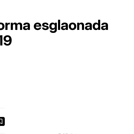
 forma esglaonada
19
book
ail