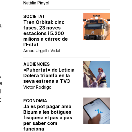
Natàlia Pinyol
SOCIETAT
Tren Orbital: cinc
iu
fases, 23 noves
estacions i 5.200
milions a càrrec de
ó
l’Estat
é
Arnau Urgell i Vidal
AUDIÈNCIES
«Pubertat» de Leticia
,
Dolera triomfa en la
seva estrena a TV3
a
Víctor Rodrigo
l
t
ECONOMIA
Ja es pot pagar amb
Bizum a les botigues
físiques: el pas a pas
per saber com
funciona