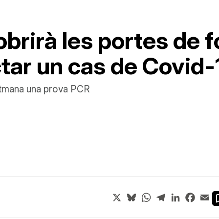
obrirà les portes de
tar un cas de Covid-
setmana una prova PCR
X
Bluesky
WhatsApp
Telegram
LinkedIn
Face
Em