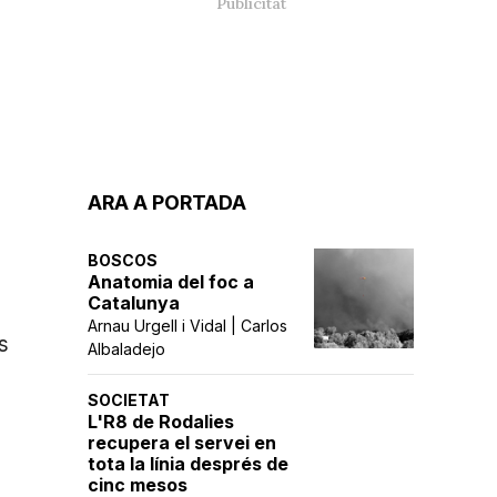
l
ARA A PORTADA
BOSCOS
Anatomia del foc a
Catalunya
Arnau Urgell i Vidal | Carlos
s
Albaladejo
SOCIETAT
L'R8 de Rodalies
recupera el servei en
tota la línia després de
cinc mesos