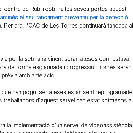
el centre de Rubí reobrirà les seves portes aquest
taminés el seu tancament preventiu per la detecció
a. Per ara, l'OAC de Les Torres continuarà tancada a
èvia per la setmana vinent seran atesos com estava
es farà de forma esglaonada i progressiu i només seran
 prèvia amb antelació.
sites que han pogut ser ateses estan sent reprogramade
s treballadors d'aquest servei han estat sotmesos a
ra la implementació d'un servei de videoassistència