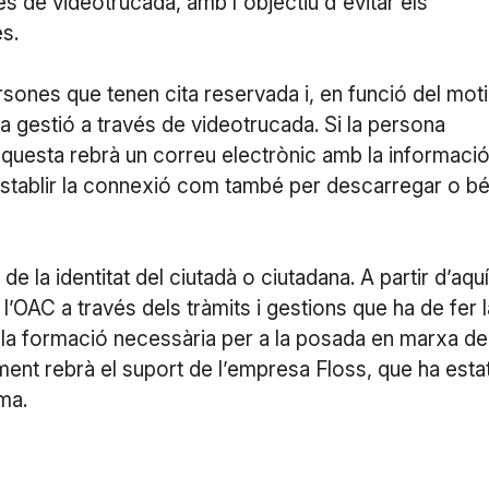
és de videotrucada, amb l'objectiu d'evitar els
es.
sones que tenen cita reservada i, en funció del mot
r la gestió a través de videotrucada. Si la persona
aquesta rebrà un correu electrònic amb la informaci
r establir la connexió com també per descarregar o b
 de la identitat del ciutadà o ciutadana. A partir d’aquí
OAC a través dels tràmits i gestions que ha de fer l
t la formació necessària per a la posada en marxa de
ment rebrà el suport de l’empresa Floss, que ha esta
ma.