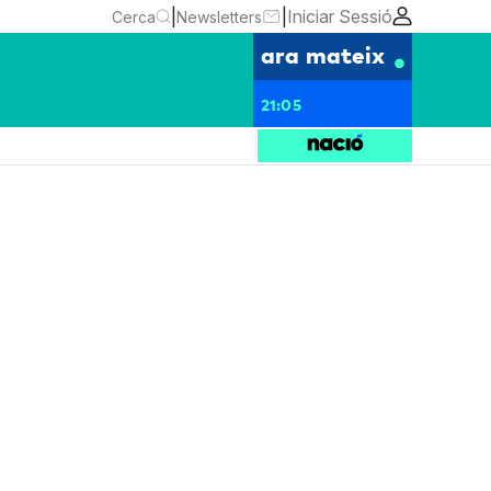
|
|
Iniciar Sessió
Cerca
Newsletters
ara mateix
21:05