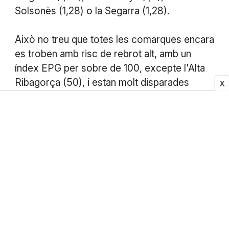
Solsonès (1,28) o la Segarra (1,28).
Això no treu que totes les comarques encara
es troben amb risc de rebrot alt, amb un
índex EPG per sobre de 100, excepte l'Alta
Ribagorça (50), i estan molt disparades
X
Osona (1.301) o la Segarra (1.270). Caldrà
mantenir la Rt baixa perquè vagi caient
aquest risc i, de fet, en els darrers tres dies,
la velocitat de propagació ha disminuït a 30
comarques, sobretot al Priorat (-0,85), l'Alt
Camp (-0,83), el Berguedà (-0,68) i la Terra
Alta (-0,6).
En canvi, cinc mantenen la Rt quasi
inalterable i en set comarques encara creix,