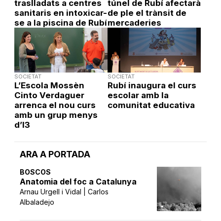
traslladats a centres
túnel de Rubí afectarà
sanitaris en intoxicar-
de ple el trànsit de
se a la piscina de Rubí
mercaderies
SOCIETAT
SOCIETAT
L’Escola Mossèn
Rubí inaugura el curs
Cinto Verdaguer
escolar amb la
arrenca el nou curs
comunitat educativa
amb un grup menys
d’I3
ARA A PORTADA
BOSCOS
Anatomia del foc a Catalunya
Arnau Urgell i Vidal | Carlos
Albaladejo