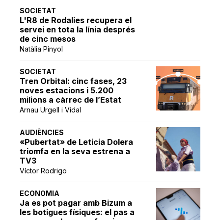
SOCIETAT
L'R8 de Rodalies recupera el
servei en tota la línia després
de cinc mesos
Natàlia Pinyol
SOCIETAT
Tren Orbital: cinc fases, 23
noves estacions i 5.200
milions a càrrec de l’Estat
Arnau Urgell i Vidal
AUDIÈNCIES
«Pubertat» de Leticia Dolera
triomfa en la seva estrena a
TV3
Víctor Rodrigo
ECONOMIA
Ja es pot pagar amb Bizum a
les botigues físiques: el pas a