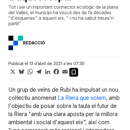
Tot i ser un important connector ecològic de la plana
del Vallès, el municipi ha viscut des de fa dècades
"d'esquenes" a aquest eix, " i no ha sabut treure'n
partit"
REDACCIÓ
Publicat el 13 d’abril de 2021 a les 07:30
X
Bluesky
WhatsApp
Telegram
LinkedIn
Facebook
Email
Un grup de veïns de Rubí ha impulsat un nou
col·lectiu anomenat
La Riera que volem
, amb
l'objectiu de posar sobre la taula el futur de
la Riera "amb una clara aposta per la millora
ambiental i social d'aquest eix", així com