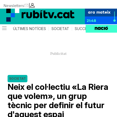
|
Newsletters
ara mateix
21:48
ÚLTIMES NOTÍCIES
SOCIETAT
SUCCESSOS
POLÍTIC
SOCIETAT
Neix el col·lectiu «La Riera
que volem», un grup
tècnic per definir el futur
d'aquest espai