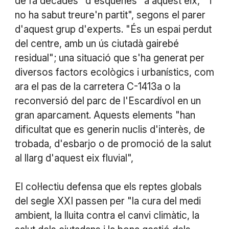
de fa dècades "d'esquenes" a aquest eix, " i
no ha sabut treure'n partit", segons el parer
d'aquest grup d'experts. "És un espai perdut
del centre, amb un ús ciutadà gairebé
residual"; una situació que s'ha generat per
diversos factors ecològics i urbanístics, com
ara el pas de la carretera C-1413a o la
reconversió del parc de l'Escardívol en un
gran aparcament. Aquests elements "han
dificultat que es generin nuclis d'interès, de
trobada, d'esbarjo o de promoció de la salut
al llarg d'aquest eix fluvial",
El col·lectiu defensa que els reptes globals
del segle XXI passen per "la cura del medi
ambient, la lluita contra el canvi climàtic, la