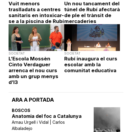
Vuit menors
Un nou tancament del
traslladats a centres
túnel de Rubí afectarà
sanitaris en intoxicar-
de ple el trànsit de
se a la piscina de Rubí
mercaderies
SOCIETAT
SOCIETAT
L’Escola Mossèn
Rubí inaugura el curs
Cinto Verdaguer
escolar amb la
arrenca el nou curs
comunitat educativa
amb un grup menys
d’I3
ARA A PORTADA
BOSCOS
Anatomia del foc a Catalunya
Arnau Urgell i Vidal | Carlos
Albaladejo