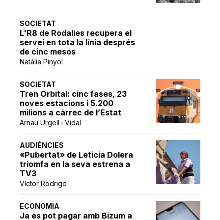
SOCIETAT
L'R8 de Rodalies recupera el
servei en tota la línia després
de cinc mesos
Natàlia Pinyol
SOCIETAT
Tren Orbital: cinc fases, 23
noves estacions i 5.200
milions a càrrec de l’Estat
Arnau Urgell i Vidal
AUDIÈNCIES
«Pubertat» de Leticia Dolera
triomfa en la seva estrena a
TV3
Víctor Rodrigo
ECONOMIA
Ja es pot pagar amb Bizum a