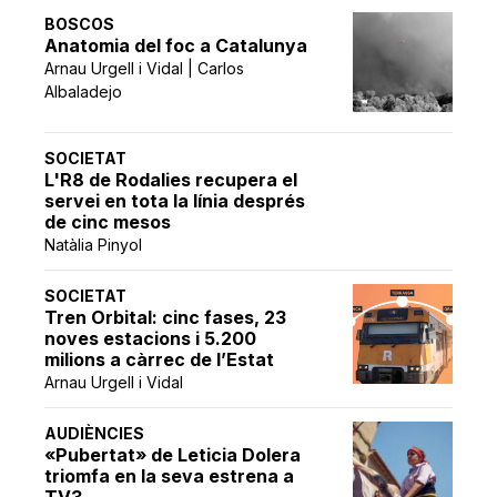
BOSCOS
Anatomia del foc a Catalunya
Arnau Urgell i Vidal | Carlos
Albaladejo
SOCIETAT
L'R8 de Rodalies recupera el
servei en tota la línia després
de cinc mesos
Natàlia Pinyol
SOCIETAT
Tren Orbital: cinc fases, 23
noves estacions i 5.200
milions a càrrec de l’Estat
Arnau Urgell i Vidal
AUDIÈNCIES
«Pubertat» de Leticia Dolera
triomfa en la seva estrena a
TV3