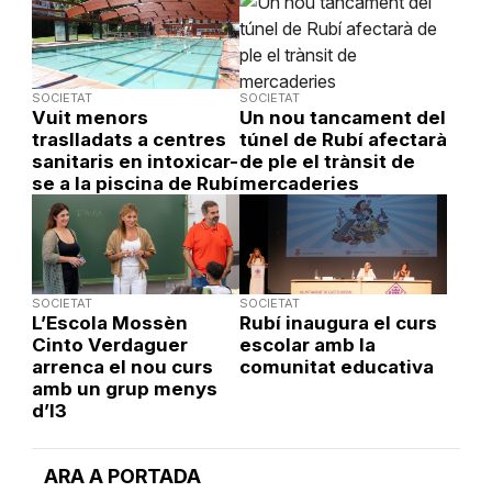
SOCIETAT
SOCIETAT
Vuit menors
Un nou tancament del
traslladats a centres
túnel de Rubí afectarà
sanitaris en intoxicar-
de ple el trànsit de
se a la piscina de Rubí
mercaderies
SOCIETAT
SOCIETAT
L’Escola Mossèn
Rubí inaugura el curs
Cinto Verdaguer
escolar amb la
arrenca el nou curs
comunitat educativa
amb un grup menys
d’I3
ARA A PORTADA