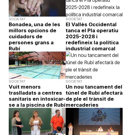
SOCIETAT
SOCIETAT
Bonadea, una de les
El Vallès Occidental
millors opcions de
tanca el Pla operatiu
cuidadors de
2025-2028 i
persones grans a
redefineix la política
Rubí
industrial comarcal
SOCIETAT
SOCIETAT
Vuit menors
Un nou tancament del
traslladats a centres
túnel de Rubí afectarà
sanitaris en intoxicar-
de ple el trànsit de
se a la piscina de Rubí
mercaderies