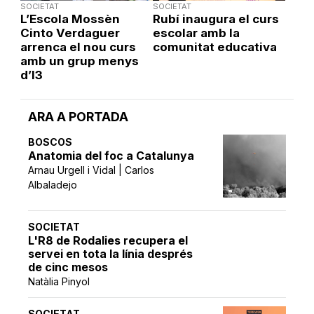
SOCIETAT
SOCIETAT
L’Escola Mossèn
Rubí inaugura el curs
Cinto Verdaguer
escolar amb la
arrenca el nou curs
comunitat educativa
amb un grup menys
d’I3
ARA A PORTADA
BOSCOS
Anatomia del foc a Catalunya
Arnau Urgell i Vidal | Carlos
Albaladejo
SOCIETAT
L'R8 de Rodalies recupera el
servei en tota la línia després
de cinc mesos
Natàlia Pinyol
SOCIETAT