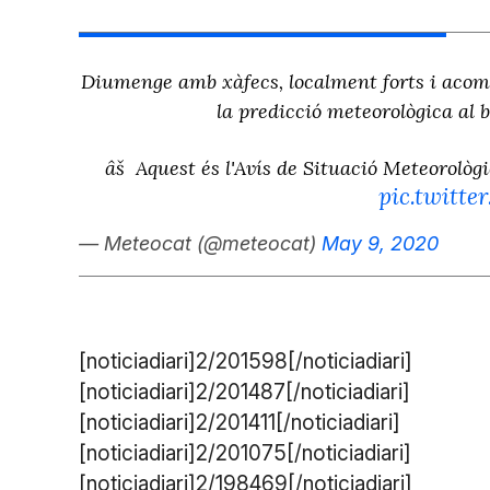
Diumenge amb xàfecs, localment forts i acomp
la predicció meteorològica al b
âš Aquest és l'Avís de Situació Meteorològi
pic.twitt
— Meteocat (@meteocat)
May 9, 2020
[noticiadiari]2/201598[/noticiadiari]
[noticiadiari]2/201487[/noticiadiari]
[noticiadiari]2/201411[/noticiadiari]
[noticiadiari]2/201075[/noticiadiari]
[noticiadiari]2/198469[/noticiadiari]