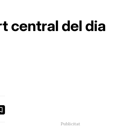
t central del dia
book
ail