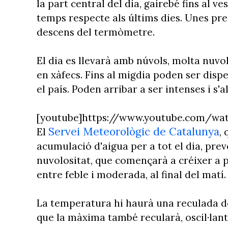
la part central del dia, gairebé fins al 
temps respecte als últims dies. Unes p
descens del termòmetre.
El dia es llevarà amb núvols, molta nuvol
en xàfecs. Fins al migdia poden ser dispe
el país. Poden arribar a ser intenses i s'a
[youtube]https://www.youtube.com/wa
Servei Meteorològic de Catalunya
El
,
acumulació d'aigua per a tot el dia, pr
nuvolositat, que començarà a créixer a p
entre feble i moderada, al final del matí
La temperatura hi haurà una reculada del
que la màxima també recularà, oscil·lant e