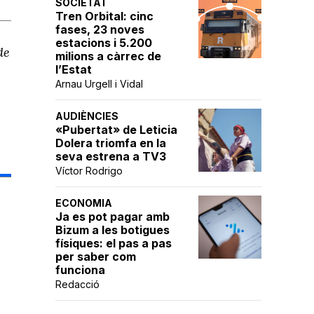
SOCIETAT
Tren Orbital: cinc
fases, 23 noves
estacions i 5.200
de
milions a càrrec de
l’Estat
Arnau Urgell i Vidal
AUDIÈNCIES
«Pubertat» de Leticia
Dolera triomfa en la
seva estrena a TV3
Víctor Rodrigo
ECONOMIA
Ja es pot pagar amb
Bizum a les botigues
físiques: el pas a pas
per saber com
funciona
Redacció