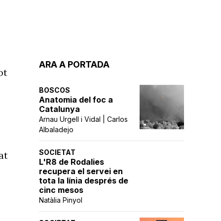
ARA A PORTADA
ot
BOSCOS
Anatomia del foc a
Catalunya
Arnau Urgell i Vidal | Carlos
Albaladejo
SOCIETAT
at
L'R8 de Rodalies
recupera el servei en
tota la línia després de
cinc mesos
Natàlia Pinyol