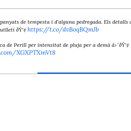
anyats de tempesta i d'alguna pedregada. Els detalls 
https://t.co/dvBoqBQmJb
utlletí ðŸ‘‡
ca de Perill per intensitat de pluja per a demà â›ˆðŸ‘‡
er.com/XGXPTXmVt8