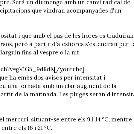
vespre. Serà un diumenge amb un canvi radical de
recipitacions que vindran acompanyades d'un
ositat i que amb el pas de les hores es traduiran
rsos, però a partir d'aleshores s'estendran per t
llarguin fins al vespre o la nit.
tch?v=gV1G5_9dRdE[/youtube]
 que ha emès dos avisos per intensitat i
eveu una jornada amb un clar augment de la
artir de la matinada. Les pluges seran d'intensit
.
 mercuri, situant-se entre els 9 i 14 ºC, mentre
ntre els 16 i 21 ºC.