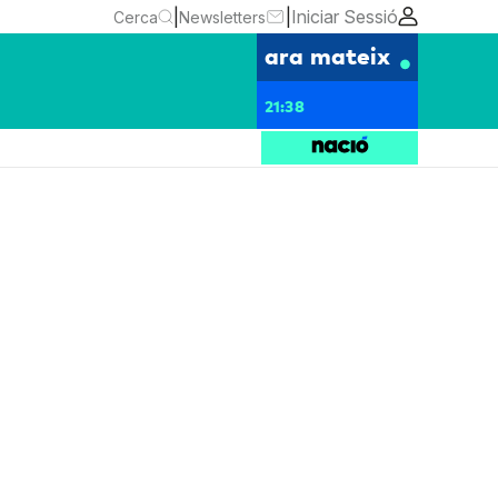
|
|
Iniciar Sessió
Cerca
Newsletters
ara mateix
21:38