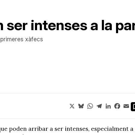
ser intenses a la par
ls primeres xàfecs
X
Bluesky
WhatsApp
Telegram
LinkedIn
Face
Em
que poden arribar a ser intenses, especialment a