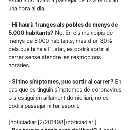
estan autoritzats a passejar de 12 a 19 durant
una hora al dia.
- Hi haurà franges als pobles de menys de
5.000 habitants?
No. En els municipis de
menys de 5.000 habitants, més d'un 80%
dels que hi ha a l'Estat, es podrà sortir al
carrer sense atendre les restriccions
horàries.
- Si tinc símptomes, puc sortir al carrer?
En
cas que es tinguin símptomes de coronavirus
o s'estigui en aïllament domiciliari, no es
podrà passejar ni fer esport.
[noticiadiari]2/201498[/noticiadiari]