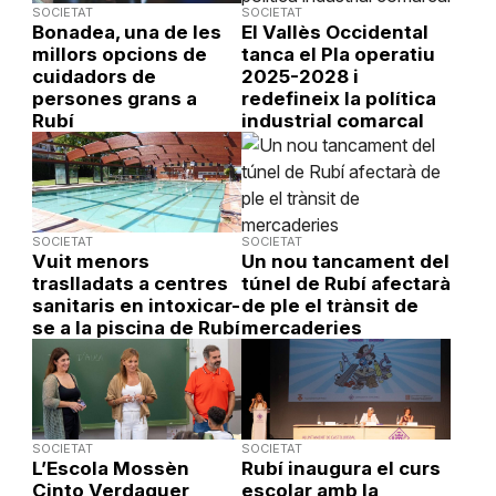
SOCIETAT
SOCIETAT
Bonadea, una de les
El Vallès Occidental
millors opcions de
tanca el Pla operatiu
cuidadors de
2025-2028 i
persones grans a
redefineix la política
Rubí
industrial comarcal
SOCIETAT
SOCIETAT
Vuit menors
Un nou tancament del
traslladats a centres
túnel de Rubí afectarà
sanitaris en intoxicar-
de ple el trànsit de
se a la piscina de Rubí
mercaderies
SOCIETAT
SOCIETAT
L’Escola Mossèn
Rubí inaugura el curs
Cinto Verdaguer
escolar amb la