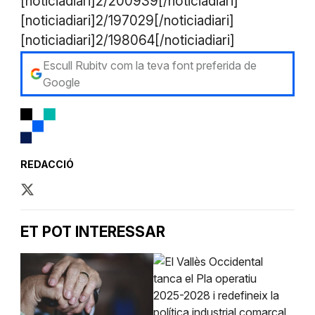
[noticiadiari]2/200939[/noticiadiari]
[noticiadiari]2/197029[/noticiadiari]
[noticiadiari]2/198064[/noticiadiari]
Escull Rubitv com la teva font preferida de
Google
REDACCIÓ
ET POT INTERESSAR