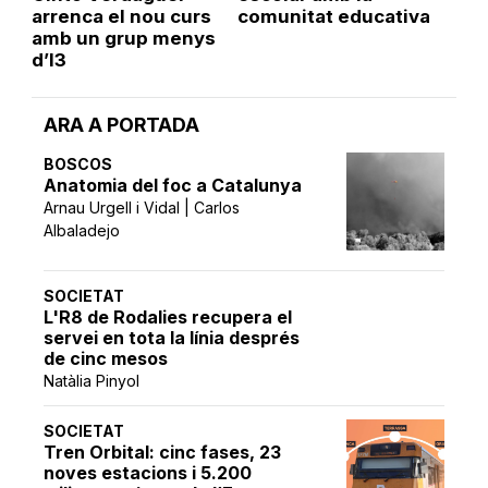
arrenca el nou curs
comunitat educativa
amb un grup menys
d’I3
ARA A PORTADA
BOSCOS
Anatomia del foc a Catalunya
Arnau Urgell i Vidal | Carlos
Albaladejo
SOCIETAT
L'R8 de Rodalies recupera el
servei en tota la línia després
de cinc mesos
Natàlia Pinyol
SOCIETAT
Tren Orbital: cinc fases, 23
noves estacions i 5.200