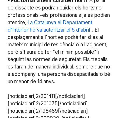
- Puc tornar a tenir cura de l'hort?
A partir
de dissabte es podran cuidar els horts no
professionals -els professionals ja es podien
atendre,
i a Catalunya el Departament
d'Interior ho va autoritzar el 5 d'abril
-. El
desplaçament a l'hort es podrà fer si és al
mateix municipi de residència o a l'adjacent,
però s'haurà de fer "el mínim possible" i
seguint les normes de seguretat. Els treballs
es faran de manera individual, sempre que no
s'acompanyi una persona discapacitada o bé
un menor de 14 anys.
[noticiadiari]2/201411[/noticiadiari]
[noticiadiari]2/201075[/noticiadiari]
[noticiadiari]2/198469[/noticiadiari]