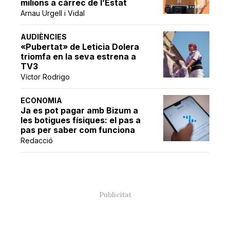
milions a càrrec de l’Estat
Arnau Urgell i Vidal
AUDIÈNCIES
«Pubertat» de Leticia Dolera
triomfa en la seva estrena a
TV3
Víctor Rodrigo
ECONOMIA
Ja es pot pagar amb Bizum a
les botigues físiques: el pas a
pas per saber com funciona
Redacció