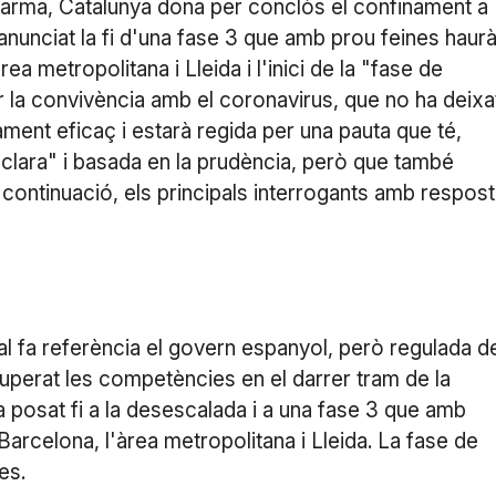
alarma, Catalunya dona per conclòs el confinament a
 anunciat la fi d'una fase 3 que amb prou feines haur
a metropolitana i Lleida i l'inici de la "fase de
 la convivència amb el coronavirus, que no ha deixa
tament eficaç i estarà regida per una pauta que té,
"clara" i basada en la prudència, però que també
A continuació, els principals interrogants amb respost
qual fa referència el govern espanyol, però regulada d
cuperat les competències en el darrer tram de la
a posat fi a la desescalada i a una fase 3 que amb
arcelona, l'àrea metropolitana i Lleida. La fase de
res.