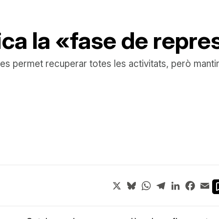
ica la «fase de repr
permet recuperar totes les activitats, però mantindr
X
Bluesky
WhatsApp
Telegram
LinkedIn
Face
Em