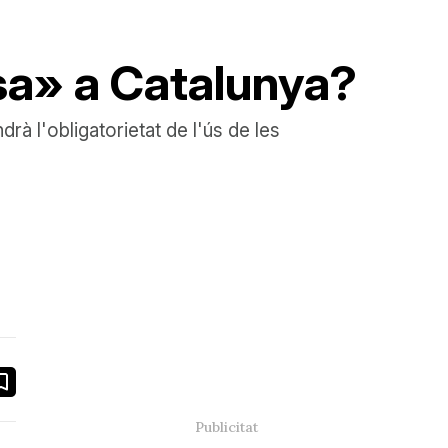
esa» a Catalunya?
à l'obligatorietat de l'ús de les
book
ail