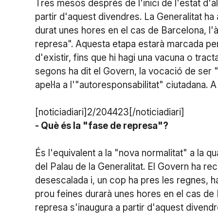
Tres mesos després de l'inici de l'estat d'
partir d'aquest divendres. La Generalitat ha
durat unes hores en el cas de Barcelona, l'àre
represa". Aquesta etapa estarà marcada per
d'existir, fins que hi hagi una vacuna o trac
segons ha dit el Govern, la vocació de ser 
apel·la a l'"autoresponsabilitat" ciutadana. 
[noticiadiari]2/204423[/noticiadiari]
- Què és la "fase de represa"?
És l'equivalent a la "nova normalitat" a la 
del Palau de la Generalitat. El Govern ha re
desescalada i, un cop ha pres les regnes, h
prou feines durarà unes hores en el cas de B
represa s'inaugura a partir d'aquest divend