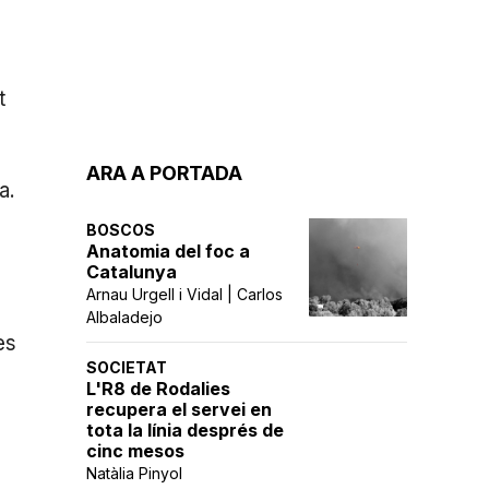
à
t
ARA A PORTADA
a.
BOSCOS
Anatomia del foc a
Catalunya
Arnau Urgell i Vidal | Carlos
Albaladejo
es
SOCIETAT
L'R8 de Rodalies
recupera el servei en
tota la línia després de
cinc mesos
Natàlia Pinyol