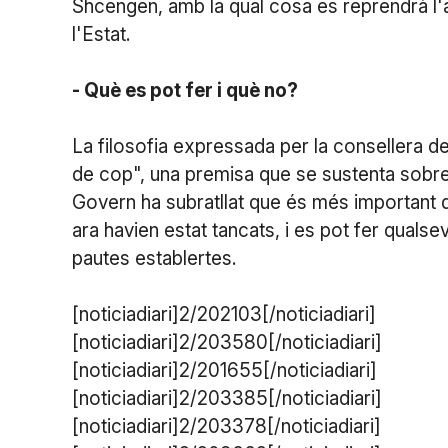
Shcengen, amb la qual cosa es reprendrà l'ar
l'Estat.
- Què es pot fer i què no?
La filosofia expressada per la consellera de
de cop", una premisa que se sustenta sobre l
Govern ha subratllat que és més important qu
ara havien estat tancats, i es pot fer qualse
pautes establertes.
[noticiadiari]2/202103[/noticiadiari]
[noticiadiari]2/203580[/noticiadiari]
[noticiadiari]2/201655[/noticiadiari]
[noticiadiari]2/203385[/noticiadiari]
[noticiadiari]2/203378[/noticiadiari]