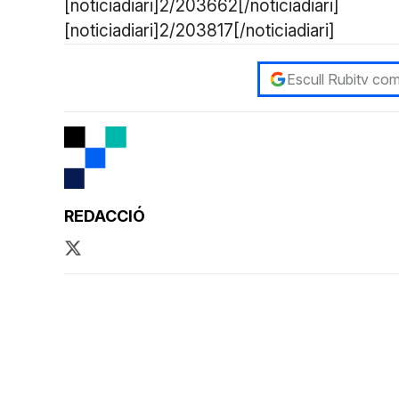
[noticiadiari]2/203662[/noticiadiari]
[noticiadiari]2/203817[/noticiadiari]
Escull Rubitv com
REDACCIÓ