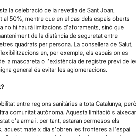
osta la celebració de la revetlla de Sant Joan,
at al 50%, mentre que en el cas dels espais oberts
ja no hi haurà limitacions d'aforaments, sinó que
anteniment de la distància de seguretat entre
etres quadrats per persona. La consellera de Salut,
flexibilitzacions en, per exemple, els espais on es
 de la mascareta o l'existència de registre previ de le
igna general és evitar les aglomeracions.
t?
litat entre regions sanitàries a tota Catalunya, per
tra comunitat autònoma. Aquesta limitació s'aixeca
'estat d'alarma i, per tant, estaran permesos els
, aquest mateix dia s'obren les fronteres a l'espai