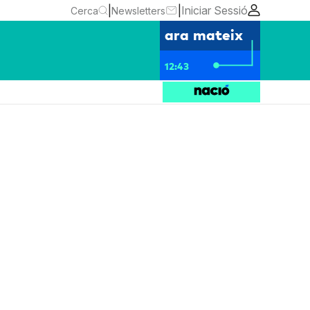
|
|
Iniciar Sessió
Cerca
Newsletters
ara mateix
12:43