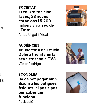
SOCIETAT
Tren Orbital: cinc
fases, 23 noves
estacions i 5.200
milions a càrrec de
er
l’Estat
Arnau Urgell i Vidal
AUDIÈNCIES
«Pubertat» de Leticia
Dolera triomfa en la
seva estrena a TV3
Víctor Rodrigo
s
g
ECONOMIA
Ja es pot pagar amb
es
Bizum a les botigues
físiques: el pas a pas
per saber com
funciona
Redacció