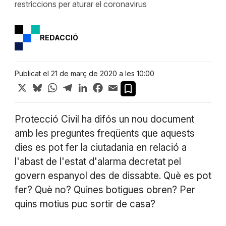
restriccions per aturar el coronavirus
REDACCIÓ
Publicat el 21 de març de 2020 a les 10:00
X
Bluesky
WhatsApp
Telegram
LinkedIn
Facebook
Email
Protecció Civil ha difós un nou document
amb les preguntes freqüents que aquests
dies es pot fer la ciutadania en relació a
l'abast de l'estat d'alarma decretat pel
govern espanyol des de dissabte. Què es pot
fer? Què no? Quines botigues obren? Per
quins motius puc sortir de casa?