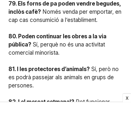
79. Els forns de pa poden vendre begudes,
inclòs cafè?
Només venda per emportar, en
cap cas consumició a l’establiment.
80. Poden continuar les obres a la via
pública?
Sí, perquè no és una activitat
comercial minorista.
81. I les protectores d’animals?
Sí, però no
es podrà passejar als animals en grups de
persones.
X
82. I el mercat setmanal?
Pot funcionar,
però només les parades d’alimentació i
begudes, productes higiènics, papereria,
equips tecnològics i de telecomunicacions i