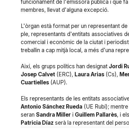
funcionament de l'emissora pública i que f
membres, llevat d'alguna excepció.
L'òrgan està format per un representant de
ple, representants d'entitats associatives de
comercial i econòmic de la ciutat i periodi
treballin a cap mitjà local, a més d'una rep
Així, els grups polítics han designat
Jordi R
Josep Calvet
(ERC),
Laura Arias
(Cs),
Mer
Cuartielles
(AUP).
Els representants de les entitats associati
Antonio Sánchez Rueda
(UE Rubí); mentre 
seran
Sandra Miller
i
Guillem Pallarès
, i 
Patricia Díaz
serà la representant del perso