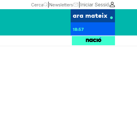
|
|
Iniciar Sessió
Cerca
Newsletters
ara mateix
18:57