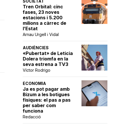
SOCIETAT
Tren Orbital: cinc
fases, 23 noves
estacions i 5.200
milions a càrrec de
l’Estat
Arnau Urgell i Vidal
AUDIÈNCIES
«Pubertat» de Leticia
Dolera triomfa en la
seva estrena a TV3
Víctor Rodrigo
ECONOMIA
Ja es pot pagar amb
Bizum a les botigues
físiques: el pas a pas
per saber com
funciona
Redacció