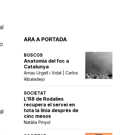
al
ARA A PORTADA
no
BOSCOS
Anatomia del foc a
Catalunya
Arnau Urgell i Vidal | Carlos
Albaladejo
SOCIETAT
L'R8 de Rodalies
recupera el servei en
tota la línia després de
al
cinc mesos
Natàlia Pinyol