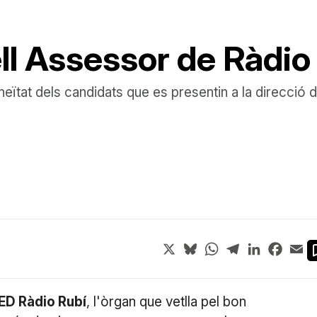
ll Assessor de Ràdio
ïtat dels candidats que es presentin a la direcció 
X
Bluesky
WhatsApp
Telegram
LinkedIn
Face
Em
ED Ràdio Rubí
, l'òrgan que vetlla pel bon