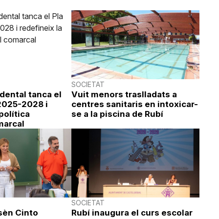
SOCIETAT
idental tanca el
Vuit menors traslladats a
 2025-2028 i
centres sanitaris en intoxicar-
política
se a la piscina de Rubí
marcal
SOCIETAT
sèn Cinto
Rubí inaugura el curs escolar