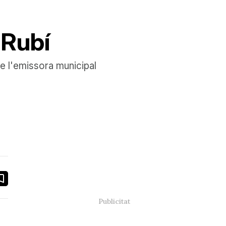
 Rubí
de l'emissora municipal
book
ail