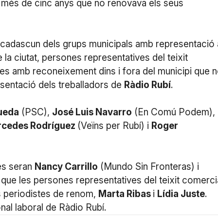
a més de cinc anys que no renovava els seus
 cadascun dels grups municipals amb representació 
 la ciutat, persones representatives del teixit
stes amb reconeixement dins i fora del municipi que 
resentació dels treballadors de
Ràdio Rubí
.
ueda
(PSC),
José Luis Navarro
(En Comú Podem),
cedes Rodríguez
(Veïns per Rubí) i
Roger
ves seran
Nancy Carrillo
(Mundo Sin Fronteras) i
que les persones representatives del teixit comerci
els periodistes de renom,
Marta Ribas
i
Lídia Juste
.
nal laboral de Ràdio Rubí.