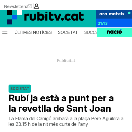
|
Newsletters
ara mateix
21:13
ÚLTIMES NOTÍCIES
SOCIETAT
SUCCESSOS
POLÍTIC
SOCIETAT
Rubí ja està a punt per a
la revetlla de Sant Joan
La Flama del Canigó arribarà a la plaça Pere Aguilera a
les 23.15 h de la nit més curta de l'any