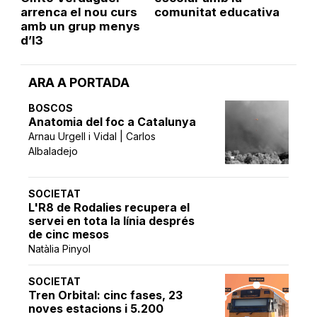
arrenca el nou curs
comunitat educativa
amb un grup menys
d’I3
ARA A PORTADA
BOSCOS
Anatomia del foc a Catalunya
Arnau Urgell i Vidal | Carlos
Albaladejo
SOCIETAT
L'R8 de Rodalies recupera el
servei en tota la línia després
de cinc mesos
Natàlia Pinyol
SOCIETAT
Tren Orbital: cinc fases, 23
noves estacions i 5.200