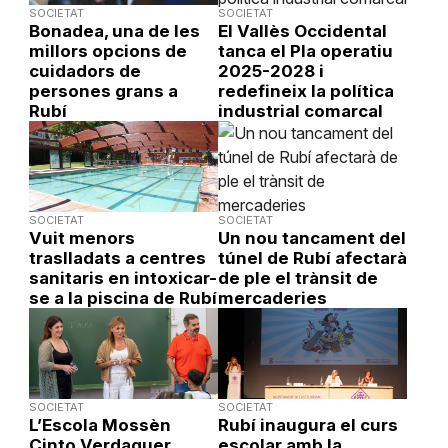
SOCIETAT
SOCIETAT
Bonadea, una de les
El Vallès Occidental
millors opcions de
tanca el Pla operatiu
cuidadors de
2025-2028 i
persones grans a
redefineix la política
Rubí
industrial comarcal
SOCIETAT
SOCIETAT
Vuit menors
Un nou tancament del
traslladats a centres
túnel de Rubí afectarà
sanitaris en intoxicar-
de ple el trànsit de
se a la piscina de Rubí
mercaderies
SOCIETAT
SOCIETAT
L’Escola Mossèn
Rubí inaugura el curs
Cinto Verdaguer
escolar amb la