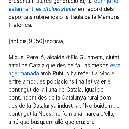
presents i futures generacions, tal
com ja ho
estan fent les
Stolpersteine
en record dels
deportats rubinencs o la Taula de la Memòria
Històrica.
[noticia]9050[/noticia]
Miquel Perelló, alcalde d’Els Guiamets, ciutat
natal de Català que des de fa uns mesos
està
agermanada
amb Rubí, s'ha referit al vincle
entre ambdues poblacions i ha fet valer el
contingut de la lluita de Català, igual de
contundent des de la Catalunya rural com
des de la Catalunya industrial. “No buidem de
contingut la Neus, no fem una marca d’ella,
sinó que busquem allò que era: era