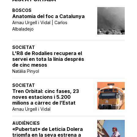
BOSCOS
Anatomia del foc a Catalunya
Arnau Urgell i Vidal | Carlos
Albaladejo
SOCIETAT
L'R8 de Rodalies recupera el
servei en tota la línia després
de cinc mesos
Natàlia Pinyol
SOCIETAT
Tren Orbital: cinc fases, 23
noves estacions i 5.200
milions a càrrec de l’Estat
Arnau Urgell i Vidal
AUDIÈNCIES
«Pubertat» de Leticia Dolera
triomfa en la seva estrena a