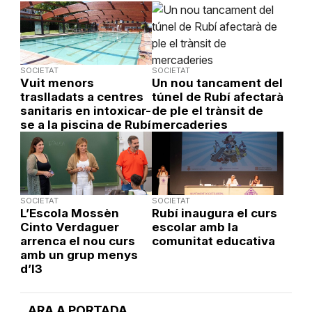
SOCIETAT
SOCIETAT
Vuit menors
Un nou tancament del
traslladats a centres
túnel de Rubí afectarà
sanitaris en intoxicar-
de ple el trànsit de
se a la piscina de Rubí
mercaderies
SOCIETAT
SOCIETAT
L’Escola Mossèn
Rubí inaugura el curs
Cinto Verdaguer
escolar amb la
arrenca el nou curs
comunitat educativa
amb un grup menys
d’I3
ARA A PORTADA