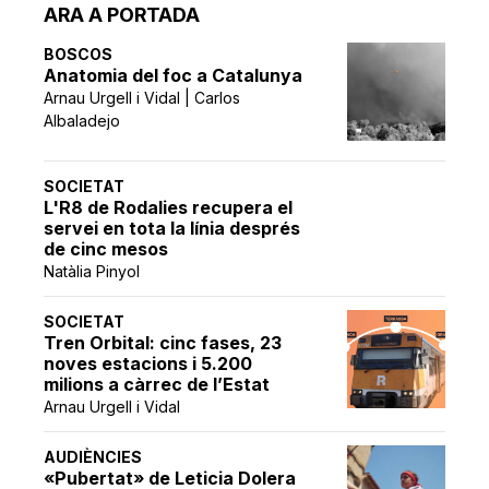
ARA A PORTADA
BOSCOS
Anatomia del foc a Catalunya
Arnau Urgell i Vidal | Carlos
Albaladejo
SOCIETAT
L'R8 de Rodalies recupera el
servei en tota la línia després
de cinc mesos
Natàlia Pinyol
SOCIETAT
Tren Orbital: cinc fases, 23
noves estacions i 5.200
milions a càrrec de l’Estat
Arnau Urgell i Vidal
AUDIÈNCIES
«Pubertat» de Leticia Dolera