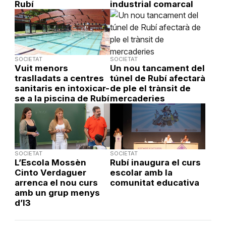
Rubí
industrial comarcal
SOCIETAT
SOCIETAT
Vuit menors
Un nou tancament del
traslladats a centres
túnel de Rubí afectarà
sanitaris en intoxicar-
de ple el trànsit de
se a la piscina de Rubí
mercaderies
SOCIETAT
SOCIETAT
L’Escola Mossèn
Rubí inaugura el curs
Cinto Verdaguer
escolar amb la
arrenca el nou curs
comunitat educativa
amb un grup menys
d’I3