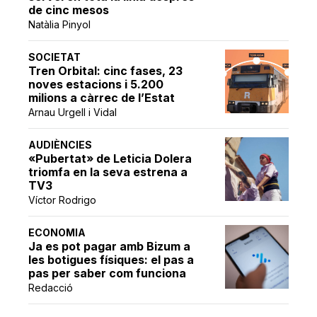
de cinc mesos
Natàlia Pinyol
SOCIETAT
Tren Orbital: cinc fases, 23
noves estacions i 5.200
milions a càrrec de l’Estat
Arnau Urgell i Vidal
AUDIÈNCIES
«Pubertat» de Leticia Dolera
triomfa en la seva estrena a
TV3
Víctor Rodrigo
ECONOMIA
Ja es pot pagar amb Bizum a
les botigues físiques: el pas a
pas per saber com funciona
Redacció