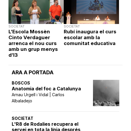
SOCIETAT
SOCIETAT
L’Escola Mossèn
Rubí inaugura el curs
Cinto Verdaguer
escolar amb la
arrenca el nou curs
comunitat educativa
amb un grup menys
d’I3
ARA A PORTADA
BOSCOS
Anatomia del foc a Catalunya
Arnau Urgell i Vidal | Carlos
Albaladejo
SOCIETAT
L'R8 de Rodalies recupera el
servei en tota la línia després