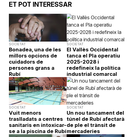
ET POT INTERESSAR
SOCIETAT
SOCIETAT
Bonadea, una de les
El Vallès Occidental
millors opcions de
tanca el Pla operatiu
cuidadors de
2025-2028 i
persones grans a
redefineix la política
Rubí
industrial comarcal
SOCIETAT
SOCIETAT
Vuit menors
Un nou tancament del
traslladats a centres
túnel de Rubí afectarà
sanitaris en intoxicar-
de ple el trànsit de
se a la piscina de Rubí
mercaderies