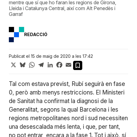
mentre que sí que ho faran les regions de Girona,
Lleida i Catalunya Central, així com Alt Penedès i
Garraf
REDACCIÓ
Publicat el 15 de maig de 2020 a les 17:42
X
Bluesky
WhatsApp
Telegram
LinkedIn
Facebook
Email
Tal com estava previst, Rubí seguirà en fase
0, però amb menys restriccions. El Ministeri
de Sanitat ha confirmat la diagnosi de la
Generalitat, segons la qual Barcelona i les
regions metropolitanes nord i sud necessiten
una desescalada més lenta, i que, per tant,
no pot entrar encara a la fase 1. Tot i això, sí