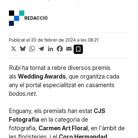
REDACCIÓ
Publicat el 20 de febrer de 2024 a les 08:21
X
Bluesky
WhatsApp
Telegram
LinkedIn
Facebook
Email
Rubí ha tornat a rebre diversos premis
als
Wedding Awards
, que organitza cada
any el portal especialitzat en casaments
bodas.net
.
Enguany, els premiats han estat
CJS
Fotografia
en la categoria de
fotografia,
Carmen Art Floral
, en l'àmbit de
les floristeries, i el
Coro Hermandad