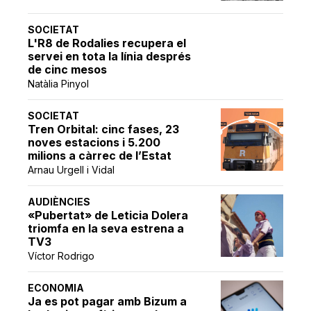
SOCIETAT
L'R8 de Rodalies recupera el
servei en tota la línia després
de cinc mesos
Natàlia Pinyol
SOCIETAT
Tren Orbital: cinc fases, 23
noves estacions i 5.200
milions a càrrec de l’Estat
Arnau Urgell i Vidal
AUDIÈNCIES
«Pubertat» de Leticia Dolera
triomfa en la seva estrena a
TV3
Víctor Rodrigo
ECONOMIA
Ja es pot pagar amb Bizum a