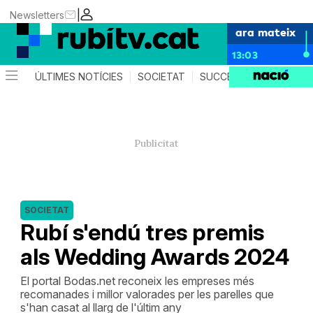
|
Newsletters
ara mateix
13:03
ÚLTIMES NOTÍCIES
SOCIETAT
SUCCESSOS
POLÍTIC
SOCIETAT
Rubí s'endú tres premis
als Wedding Awards 2024
El portal Bodas.net reconeix les empreses més
recomanades i millor valorades per les parelles que
s'han casat al llarg de l'últim any