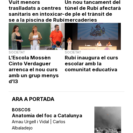
Vuit menors
Un nou tancament del
traslladats a centres
túnel de Rubí afectarà
sanitaris en intoxicar-
de ple el trànsit de
se a la piscina de Rubí
mercaderies
SOCIETAT
SOCIETAT
L’Escola Mossèn
Rubí inaugura el curs
Cinto Verdaguer
escolar amb la
arrenca el nou curs
comunitat educativa
amb un grup menys
d’I3
ARA A PORTADA
BOSCOS
Anatomia del foc a Catalunya
Arnau Urgell i Vidal | Carlos
Albaladejo