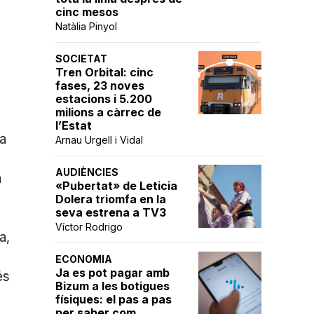
cinc mesos
Natàlia Pinyol
SOCIETAT
Tren Orbital: cinc
fases, 23 noves
estacions i 5.200
milions a càrrec de
l’Estat
ta
Arnau Urgell i Vidal
AUDIÈNCIES
a
«Pubertat» de Leticia
Dolera triomfa en la
seva estrena a TV3
Víctor Rodrigo
a,
ECONOMIA
Ja es pot pagar amb
és
Bizum a les botigues
físiques: el pas a pas
per saber com