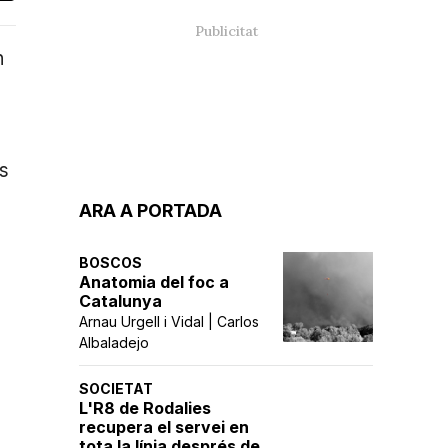
n
ls
ARA A PORTADA
BOSCOS
Anatomia del foc a
Catalunya
Arnau Urgell i Vidal | Carlos
Albaladejo
SOCIETAT
L'R8 de Rodalies
recupera el servei en
tota la línia després de