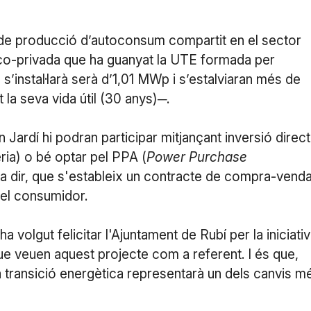
 de producció d’autoconsum compartit en el sector
blico-privada que ha guanyat la UTE formada per
s’instal·larà serà d’1,01 MWp i s’estalviaran més de
 la seva vida útil (30 anys)─.
Jardí hi podran participar mitjançant inversió direc
ria) o bé optar pel PPA (
Power Purchase
 a dir, que s'estableix un contracte de compra-vend
i el consumidor.
 volgut felicitar l'Ajuntament de Rubí per la iniciativ
 que veuen aquest projecte com a referent. I és que,
 la transició energètica representarà un dels canvis m