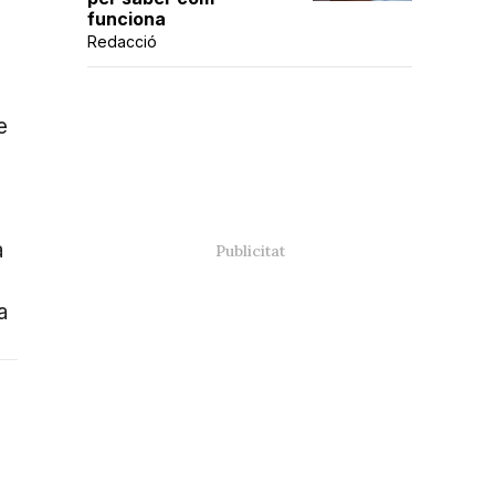
funciona
Redacció
e
a
a