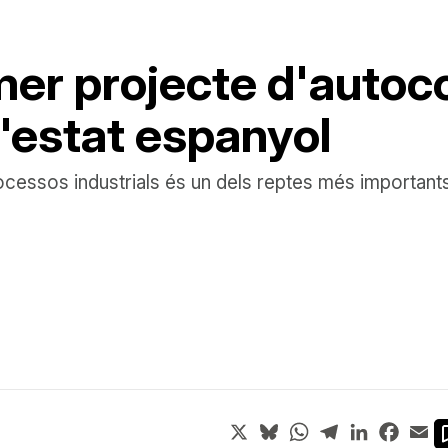
imer projecte d'auto
l'estat espanyol
rocessos industrials és un dels reptes més importants
X
Bluesky
WhatsApp
Telegram
LinkedIn
Face
Em