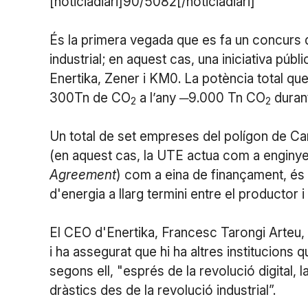
[noticiadiari]90/5082[/noticiadiari]
És la primera vegada que es fa un concurs
industrial; en aquest cas, una iniciativa pú
Enertika, Zener i KM0. La potència total que 
300Tn de CO
a l’any ─9.000 Tn CO
durant
2
2
Un total de set empreses del polígon de Can 
(en aquest cas, la UTE actua com a enginye
Agreement
) com a eina de finançament, és
d'energia a llarg termini entre el productor 
El CEO d'Enertika, Francesc Tarongi Arteu, ha
i ha assegurat que hi ha altres institucions
segons ell, "esprés de la revolució digital,
dràstics des de la revolució industrial”.