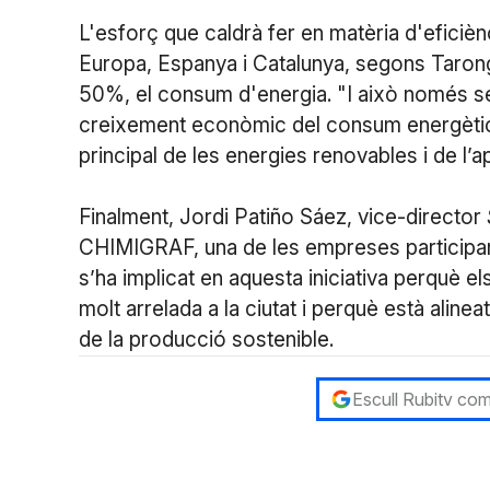
L'esforç que caldrà fer en matèria d'eficièn
Europa, Espanya i Catalunya, segons Tarongi
50%, el consum d'energia. "I això només s
creixement econòmic del consum energètic
principal de les energies renovables i de l’ap
Finalment, Jordi Patiño Sáez, vice-director
CHIMIGRAF, una de les empreses participant
s’ha implicat en aquesta iniciativa perquè el
molt arrelada a la ciutat i perquè està alinea
de la producció sostenible.
Escull Rubitv com