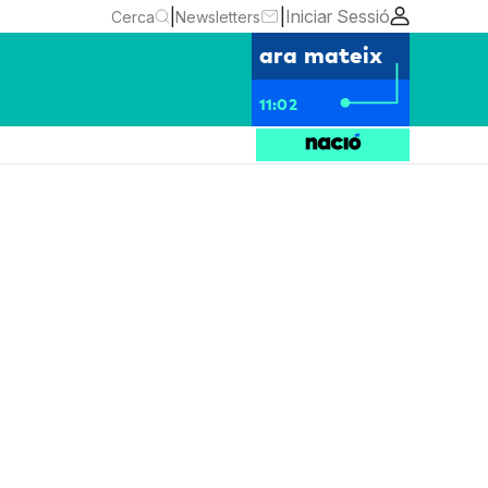
|
|
Iniciar Sessió
Cerca
Newsletters
ara mateix
11:02