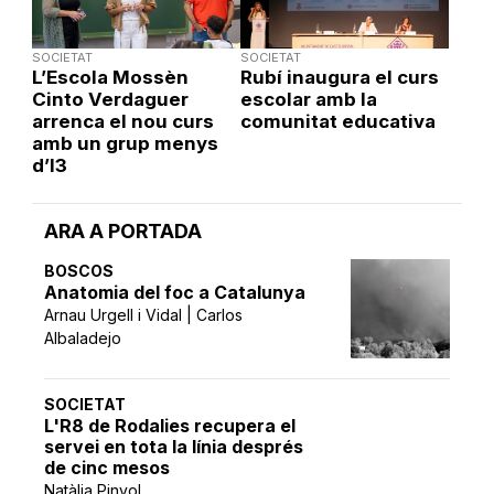
SOCIETAT
SOCIETAT
L’Escola Mossèn
Rubí inaugura el curs
Cinto Verdaguer
escolar amb la
arrenca el nou curs
comunitat educativa
amb un grup menys
d’I3
ARA A PORTADA
BOSCOS
Anatomia del foc a Catalunya
Arnau Urgell i Vidal | Carlos
Albaladejo
SOCIETAT
L'R8 de Rodalies recupera el
servei en tota la línia després
de cinc mesos
Natàlia Pinyol