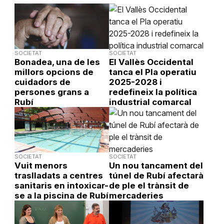
SOCIETAT
SOCIETAT
Bonadea, una de les
El Vallès Occidental
millors opcions de
tanca el Pla operatiu
cuidadors de
2025-2028 i
persones grans a
redefineix la política
Rubí
industrial comarcal
SOCIETAT
SOCIETAT
Vuit menors
Un nou tancament del
traslladats a centres
túnel de Rubí afectarà
sanitaris en intoxicar-
de ple el trànsit de
se a la piscina de Rubí
mercaderies