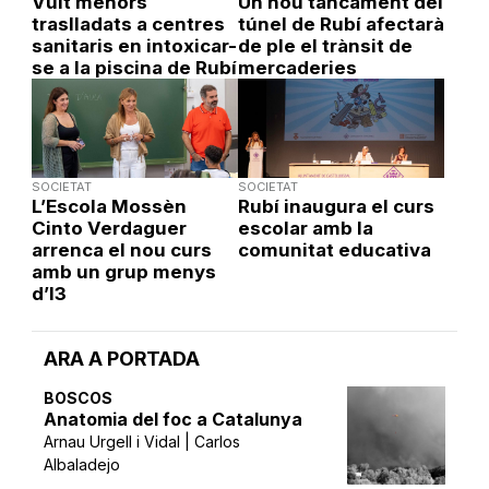
Vuit menors
Un nou tancament del
traslladats a centres
túnel de Rubí afectarà
sanitaris en intoxicar-
de ple el trànsit de
se a la piscina de Rubí
mercaderies
SOCIETAT
SOCIETAT
L’Escola Mossèn
Rubí inaugura el curs
Cinto Verdaguer
escolar amb la
arrenca el nou curs
comunitat educativa
amb un grup menys
d’I3
ARA A PORTADA
BOSCOS
Anatomia del foc a Catalunya
Arnau Urgell i Vidal | Carlos
Albaladejo