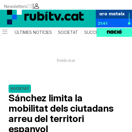
|
Newsletters
ara mateix
21:41
ÚLTIMES NOTÍCIES
SOCIETAT
SUCCESSOS
POLÍTIC
SOCIETAT
Sánchez limita la
mobilitat dels ciutadans
arreu del territori
espanyol