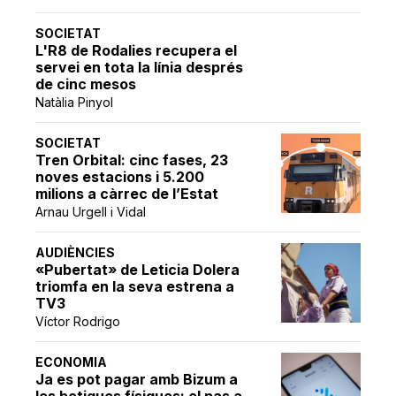
SOCIETAT
L'R8 de Rodalies recupera el
servei en tota la línia després
de cinc mesos
Natàlia Pinyol
SOCIETAT
Tren Orbital: cinc fases, 23
noves estacions i 5.200
milions a càrrec de l’Estat
Arnau Urgell i Vidal
AUDIÈNCIES
«Pubertat» de Leticia Dolera
triomfa en la seva estrena a
TV3
Víctor Rodrigo
ECONOMIA
Ja es pot pagar amb Bizum a
les botigues físiques: el pas a