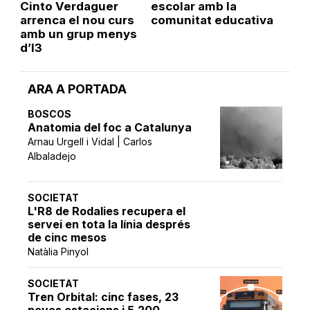
Cinto Verdaguer
escolar amb la
arrenca el nou curs
comunitat educativa
amb un grup menys
d’I3
ARA A PORTADA
BOSCOS
Anatomia del foc a Catalunya
Arnau Urgell i Vidal | Carlos
Albaladejo
SOCIETAT
L'R8 de Rodalies recupera el
servei en tota la línia després
de cinc mesos
Natàlia Pinyol
SOCIETAT
Tren Orbital: cinc fases, 23
noves estacions i 5.200