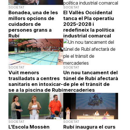
SOCIETAT
SOCIETAT
Bonadea, una de les
El Vallès Occidental
millors opcions de
tanca el Pla operatiu
cuidadors de
2025-2028 i
persones grans a
redefineix la política
Rubí
industrial comarcal
SOCIETAT
SOCIETAT
Vuit menors
Un nou tancament del
traslladats a centres
túnel de Rubí afectarà
sanitaris en intoxicar-
de ple el trànsit de
se a la piscina de Rubí
mercaderies
SOCIETAT
SOCIETAT
L’Escola Mossèn
Rubí inaugura el curs