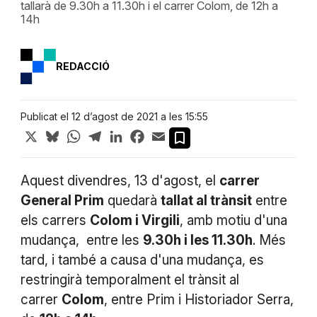
tallarà de 9.30h a 11.30h i el carrer Colom, de 12h a
14h
REDACCIÓ
Publicat el 12 d’agost de 2021 a les 15:55
X
Bluesky
WhatsApp
Telegram
LinkedIn
Facebook
Email
Aquest divendres, 13 d'agost, el
carrer
General Prim
quedarà
tallat al trànsit
entre
els carrers
Colom i Virgili
, amb motiu d'una
mudança, entre les
9.30h i les 11.30h
. Més
tard, i també a causa d'una mudança, es
restringirà temporalment el trànsit al
carrer
Colom
, entre Prim i Historiador Serra,