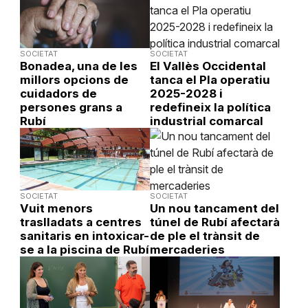
SOCIETAT
SOCIETAT
Bonadea, una de les
El Vallès Occidental
millors opcions de
tanca el Pla operatiu
cuidadors de
2025-2028 i
persones grans a
redefineix la política
Rubí
industrial comarcal
SOCIETAT
SOCIETAT
Vuit menors
Un nou tancament del
traslladats a centres
túnel de Rubí afectarà
sanitaris en intoxicar-
de ple el trànsit de
se a la piscina de Rubí
mercaderies