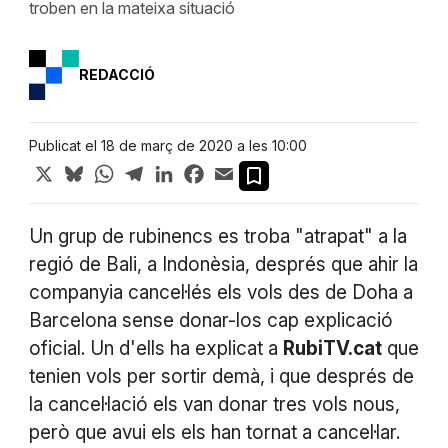
troben en la mateixa situació
REDACCIÓ
Publicat el 18 de març de 2020 a les 10:00
X
Bluesky
WhatsApp
Telegram
LinkedIn
Facebook
Email
Un grup de rubinencs es troba "atrapat" a la
regió de Bali, a Indonèsia, després que ahir la
companyia cancel·lés els vols des de Doha a
Barcelona sense donar-los cap explicació
oficial. Un d'ells ha explicat a
RubiTV.cat
que
tenien vols per sortir demà, i que després de
la cancel·lació els van donar tres vols nous,
però que avui els els han tornat a cancel·lar.