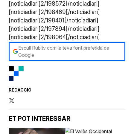
[noticiadiari]2/198572[/noticiadiari]
[noticiadiari]2/198469[/noticiadiari]
[noticiadiari]2/198401[/noticiadiari]
[noticiadiari]2/197894[/noticiadiari]
[noticiadiari]2/198064[/noticiadiari]
Escull Rubitv com la teva font preferida de
Google
REDACCIÓ
ET POT INTERESSAR