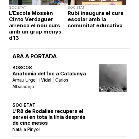
SOCIETAT
SOCIETAT
L’Escola Mossèn
Rubí inaugura el curs
Cinto Verdaguer
escolar amb la
arrenca el nou curs
comunitat educativa
amb un grup menys
d’I3
ARA A PORTADA
BOSCOS
Anatomia del foc a Catalunya
Arnau Urgell i Vidal | Carlos
Albaladejo
SOCIETAT
L'R8 de Rodalies recupera el
servei en tota la línia després
de cinc mesos
Natàlia Pinyol