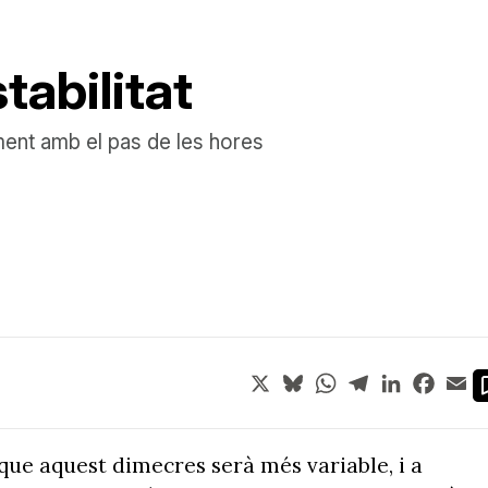
tabilitat
ent amb el pas de les hores
X
Bluesky
WhatsApp
Telegram
LinkedIn
Face
Em
i que aquest dimecres serà més variable, i a