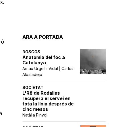
s.
ARA A PORTADA
rò
BOSCOS
Anatomia del foc a
Catalunya
Arnau Urgell i Vidal | Carlos
Albaladejo
SOCIETAT
L'R8 de Rodalies
recupera el servei en
tota la línia després de
cinc mesos
a
Natàlia Pinyol