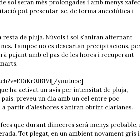
s de sol seran més prolongades i amb menys xàfec
itació pot presentar-se, de forma anecdòtica i
 resta de pluja. Núvols i sol s'aniran alternant
anes. Tampoc no es descartan precipitacions, pe
rà pujant amb el pas de les hores i recuperant
imarts.
ch?v=EDiKr0JB1VI[/youtube]
 que ha activat un avís per intensitat de pluja,
 país, preveu un dia amb un cel entre poc
 a partir d'aleshores s'aniran obrint clarianes.
xàfecs que durant dimecres serà menys probable, 
erada. Tot plegat, en un ambient novament gris i