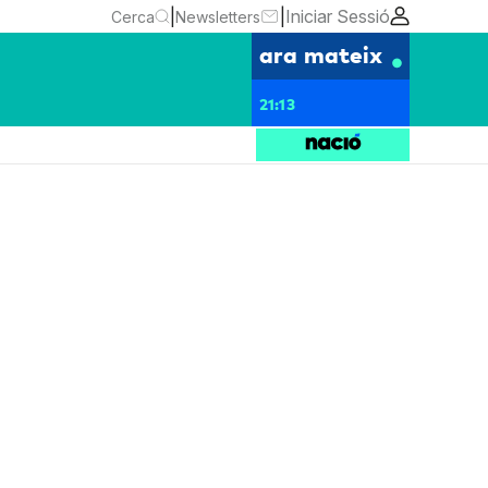
|
|
Iniciar Sessió
Cerca
Newsletters
ara mateix
21:13