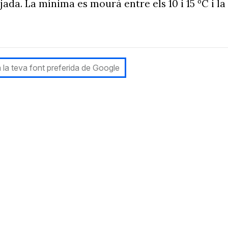
da. La mínima es mourà entre els 10 i 15 ºC i la
 la teva font preferida de Google