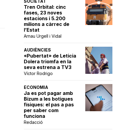
SOCIETAT
Tren Orbital: cinc
fases, 23 noves
estacions i 5.200
milions a càrrec de
l’Estat
Arnau Urgell i Vidal
AUDIÈNCIES
«Pubertat» de Leticia
Dolera triomfa en la
seva estrena a TV3
Víctor Rodrigo
ECONOMIA
Ja es pot pagar amb
Bizum a les botigues
físiques: el pas a pas
per saber com
funciona
Redacció