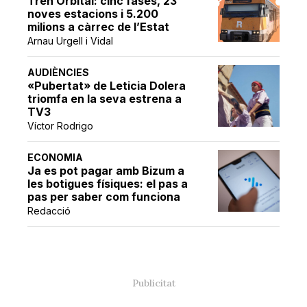
Tren Orbital: cinc fases, 23
noves estacions i 5.200
milions a càrrec de l’Estat
Arnau Urgell i Vidal
AUDIÈNCIES
«Pubertat» de Leticia Dolera
triomfa en la seva estrena a
TV3
Víctor Rodrigo
ECONOMIA
Ja es pot pagar amb Bizum a
les botigues físiques: el pas a
pas per saber com funciona
Redacció