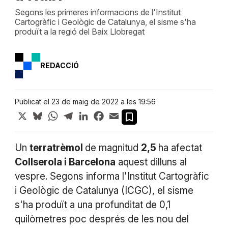
Segons les primeres informacions de l'Institut
Cartogràfic i Geològic de Catalunya, el sisme s'ha
produït a la regió del Baix Llobregat
REDACCIÓ
Publicat el 23 de maig de 2022 a les 19:56
X
Bluesky
WhatsApp
Telegram
LinkedIn
Facebook
Email
Un
terratrèmol
de magnitud
2,5
ha afectat
Collserola i Barcelona
aquest dilluns al
vespre. Segons informa l'Institut Cartogràfic
i Geològic de Catalunya (ICGC), el sisme
s'ha produït a una profunditat de 0,1
quilòmetres poc després de les nou del