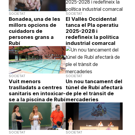
SOCIETAT
SOCIETAT
Bonadea, una de les
El Vallès Occidental
millors opcions de
tanca el Pla operatiu
cuidadors de
2025-2028 i
persones grans a
redefineix la política
Rubí
industrial comarcal
SOCIETAT
SOCIETAT
Vuit menors
Un nou tancament del
traslladats a centres
túnel de Rubí afectarà
sanitaris en intoxicar-
de ple el trànsit de
se a la piscina de Rubí
mercaderies
SOCIETAT
SOCIETAT