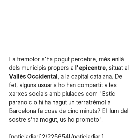
La tremolor s'ha pogut percebre, més enllà
dels municipis propers a
l'epicentre
, situat al
Vallès Occidental
, a la capital catalana. De
fet, alguns usuaris ho han compartit a les
xarxes socials amb piulades com "Estic
paranoic o hi ha hagut un terratrèmol a
Barcelona fa cosa de cinc minuts? El llum del
sostre s’ha mogut, us ho prometo".
[noticiadiari]2/225654[/noticiadiari]