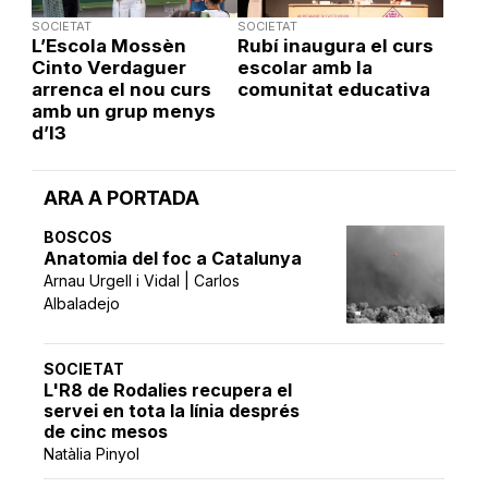
SOCIETAT
SOCIETAT
L’Escola Mossèn
Rubí inaugura el curs
Cinto Verdaguer
escolar amb la
arrenca el nou curs
comunitat educativa
amb un grup menys
d’I3
ARA A PORTADA
BOSCOS
Anatomia del foc a Catalunya
Arnau Urgell i Vidal | Carlos
Albaladejo
SOCIETAT
L'R8 de Rodalies recupera el
servei en tota la línia després
de cinc mesos
Natàlia Pinyol