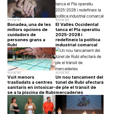
SOCIETAT
SOCIETAT
Bonadea, una de les
El Vallès Occidental
millors opcions de
tanca el Pla operatiu
cuidadors de
2025-2028 i
persones grans a
redefineix la política
Rubí
industrial comarcal
SOCIETAT
SOCIETAT
Vuit menors
Un nou tancament del
traslladats a centres
túnel de Rubí afectarà
sanitaris en intoxicar-
de ple el trànsit de
se a la piscina de Rubí
mercaderies