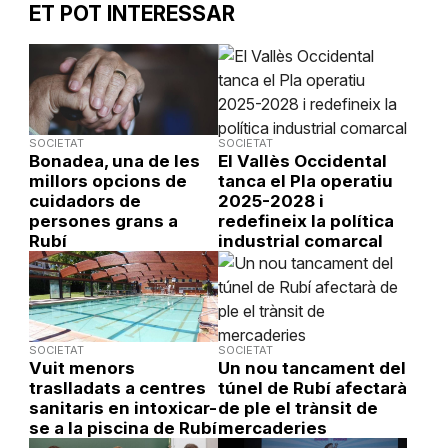
ET POT INTERESSAR
SOCIETAT
SOCIETAT
Bonadea, una de les
El Vallès Occidental
millors opcions de
tanca el Pla operatiu
cuidadors de
2025-2028 i
persones grans a
redefineix la política
Rubí
industrial comarcal
SOCIETAT
SOCIETAT
Vuit menors
Un nou tancament del
traslladats a centres
túnel de Rubí afectarà
sanitaris en intoxicar-
de ple el trànsit de
se a la piscina de Rubí
mercaderies