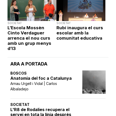
SOCIETAT
SOCIETAT
L’Escola Mossèn
Rubí inaugura el curs
Cinto Verdaguer
escolar amb la
arrenca el nou curs
comunitat educativa
amb un grup menys
d’I3
ARA A PORTADA
BOSCOS
Anatomia del foc a Catalunya
Arnau Urgell i Vidal | Carlos
Albaladejo
SOCIETAT
L'R8 de Rodalies recupera el
servei en tota la línia després