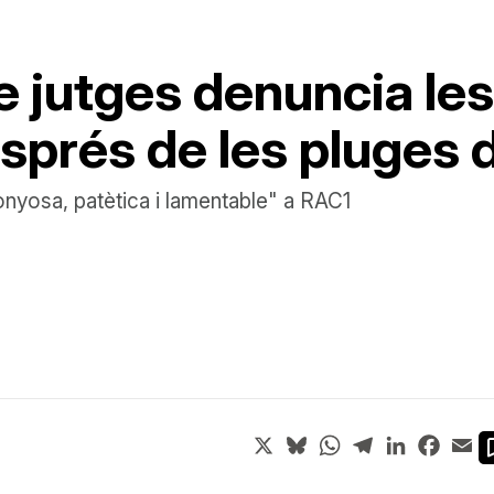
 jutges denuncia les
esprés de les pluges
gonyosa, patètica i lamentable" a RAC1
X
Bluesky
WhatsApp
Telegram
LinkedIn
Face
Em