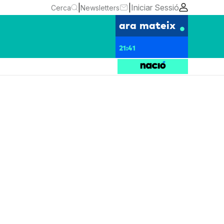
|
|
Iniciar Sessió
Cerca
Newsletters
ara mateix
21:41