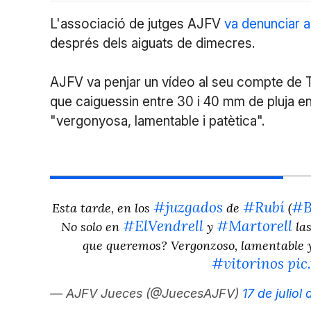
L'associació de jutges AJFV
va denunciar a
després dels aiguats de dimecres.
AJFV va penjar un vídeo al seu compte de T
que caiguessin entre 30 i 40 mm de pluja en
"vergonyosa, lamentable i patètica".
#juzgados
#Rubí
#B
Esta tarde, en los
de
(
#ElVendrell
#Martorell
No solo en
y
las
que queremos? Vergonzoso, lamentable y
#vitorinos
pic
— AJFV Jueces (@JuecesAJFV)
17 de juliol