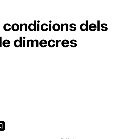
 condicions dels
 de dimecres
book
ail