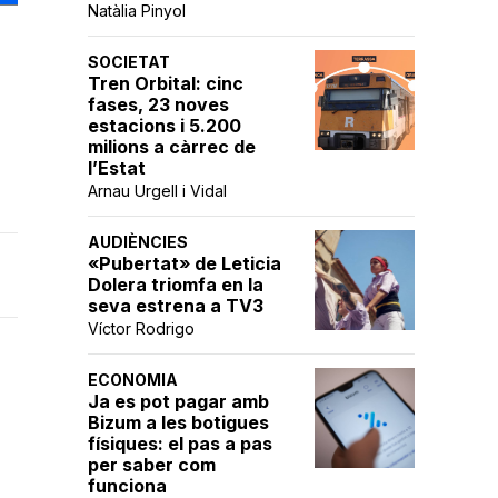
Natàlia Pinyol
SOCIETAT
Tren Orbital: cinc
fases, 23 noves
estacions i 5.200
milions a càrrec de
l’Estat
Arnau Urgell i Vidal
AUDIÈNCIES
«Pubertat» de Leticia
Dolera triomfa en la
seva estrena a TV3
Víctor Rodrigo
ECONOMIA
Ja es pot pagar amb
Bizum a les botigues
físiques: el pas a pas
per saber com
funciona