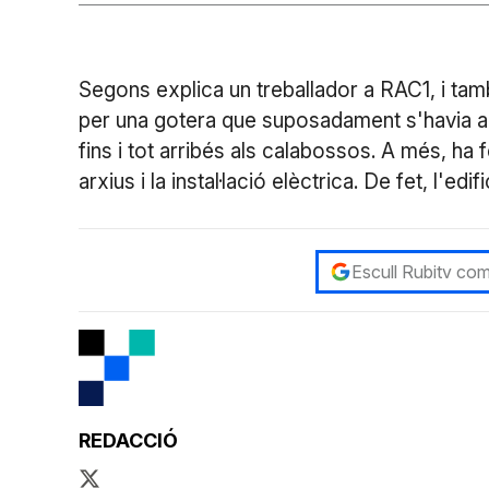
Segons explica un treballador a RAC1, i tamb
per una gotera que suposadament s'havia ar
fins i tot arribés als calabossos. A més, ha 
arxius i la instal·lació elèctrica. De fet, l'ed
Escull Rubitv com
REDACCIÓ