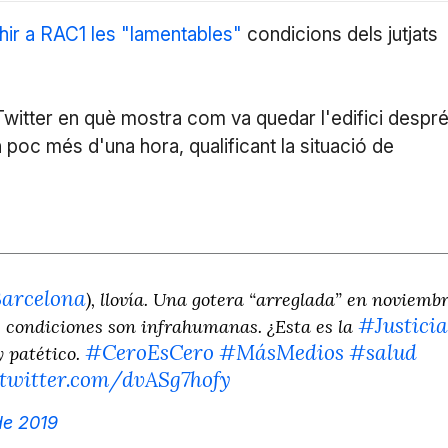
hir a RAC1 les "lamentables"
condicions dels jutjats
witter en què mostra com va quedar l'edifici despr
 poc més d'una hora, qualificant la situació de
arcelona
), llovía. Una gotera “arreglada” en noviembr
#Justicia
 condiciones son infrahumanas. ¿Esta es la
#CeroEsCero
#MásMedios
#salud
 patético.
.twitter.com/dvASg7hofy
 de 2019