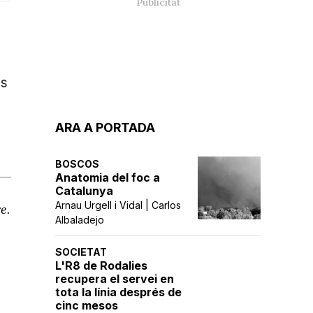
és
ARA A PORTADA
BOSCOS
Anatomia del foc a
Catalunya
Arnau Urgell i Vidal | Carlos
e.
Albaladejo
SOCIETAT
L'R8 de Rodalies
recupera el servei en
tota la línia després de
cinc mesos